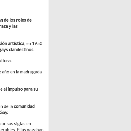
niños
an de los roles de
raza y las
ión artística
; en 1950
gays clandestinos.
ltura.
e año en la madrugada
ue el
impulso para su
ón de la
comunidad
 Gay.
or sus siglas en
nerables. Ellas pagaban