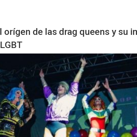
Sitio Chueca LGBT
 orígen de las drag queens y su 
a LGBT