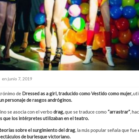
o
en junio 7, 2019
crónimo de
Dressed as a girl, traducido como Vestido como mujer,
uti
un personaje de rasgos andróginos.
ino se asocia con el verbo
drag,
que se traduce como
“arrastrar”
, ha
s que los intérpretes utilizaban en el teatro.
teorías sobre el surgimiento del drag
, la más popular señala que fue 
pectáculos de burlesque victoriano.