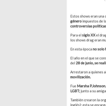
También puede interesa
Estos shows eran una cr
género
impuestos de la
controversias política
Para el
siglo XX
el dra
los shows drag eran m
En esta época
no solo 
El año en el que se con
del
28 de junio, se rea
Arrestaron a quienes ah
movilización.
Fue
Marsha P.Johnson
LGBT;
junto a su amig
También crearon la or
inglés); esta se encar