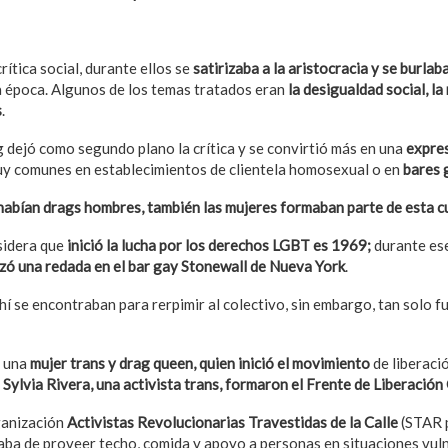
rte: Universidad mexicana invita a drag queens a contar cuentos a 
ítica social, durante ellos se
satirizaba a la aristocracia y se burlab
 época. Algunos de los temas tratados eran
la desigualdad social, la 
s
.
g dejó como segundo plano la crítica y se convirtió más en una
expres
uy comunes en establecimientos de clientela homosexual o en
bares 
habían drags hombres,
también las mujeres formaban parte de esta cu
sidera que
inició la lucha por los derechos LGBT es 1969;
durante es
lizó una redada en el bar gay
Stonewall de Nueva York
.
í se encontraban para rerpimir al colectivo, sin embargo, tan solo f
, una
mujer trans y drag queen, quien inició el movimiento
de liberaci
a
Sylvia Rivera, una activista trans, formaron el Frente de Liberación
ganización
Activistas Revolucionarias Travestidas de la Calle
(STAR p
gaba de proveer techo, comida y apoyo a personas en situaciones vul