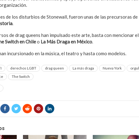
 organización.
s de los disturbios de Stonewall, fueron unas de las precursoras de
storia
.
sos de drag queens han impulsado este arte, basta con mencionar e
he Switch en Chile
o
La Más Draga en México
.
han incursionado en la música, el teatro y hasta como modelos.
I
derechos LGBT
drag queen
La más draga
Nueva York
orgul
ce
The Switch
os