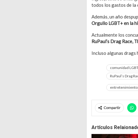
todos los gastos de la
Además, un año despupe
Orgullo LGBT+ en la hi
Actualmente los concur
RuPaul’s Drag Race,
T
Incluso algunas drags 
comunidad LGBT
RuPaul’s Drag Ra
entretenimiento
Compartir
Artículos Relaionad