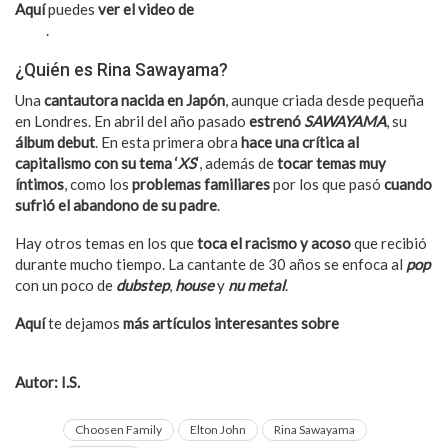
Aquí
puedes
ver el video de
la colaboración entre Rina y Elton
John
.
¿Quién es Rina Sawayama?
Una
cantautora nacida en Japón
, aunque criada desde pequeña
en Londres. En abril del año pasado
estrenó
SAWAYAMA
, su
álbum debut
. En esta primera obra
hace una crítica al
capitalismo con su tema ‘
XS
‘
, además de
tocar temas muy
íntimos
, como los
problemas familiares
por los que pasó
cuando
sufrió el abandono de su padre
.
Hay otros temas en los que
toca el racismo y acoso
que recibió
durante mucho tiempo. La cantante de 30 años se enfoca al
pop
con un poco de
dubstep
,
house
y
nu metal
.
Aquí
te dejamos
más artículos interesantes sobre
Sir Elton
John
.
Autor: I.S.
Choosen Family
Elton John
Rina Sawayama