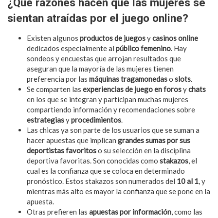
¿Qué razones hacen que las mujeres se
sientan atraídas por el juego online?
Existen algunos
productos de juegos
y
casinos online
dedicados especialmente al
público femenino
. Hay
sondeos y encuestas que arrojan resultados que
aseguran que la mayoría de las mujeres tienen
preferencia por las
máquinas tragamonedas
o
slots
.
Se comparten las
experiencias de juego en foros
y
chats
en los que se integran y participan muchas mujeres
compartiendo información y recomendaciones sobre
estrategias
y
procedimientos
.
Las chicas ya son parte de los usuarios que se suman a
hacer apuestas que implican
grandes sumas por sus
deportistas favoritos
o su selección en la disciplina
deportiva favoritas. Son conocidas como
stakazos
, el
cual es la confianza que se coloca en determinado
pronóstico. Estos stakazos son numerados del
10 al 1
, y
mientras más alto es mayor la confianza que se pone en la
apuesta.
Otras prefieren las
apuestas por información
, como las