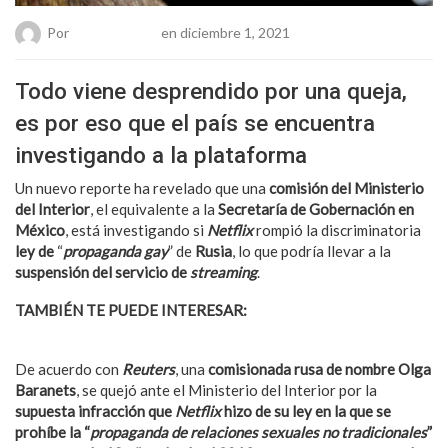
Por
Chueca Team
en diciembre 1, 2021
Todo viene desprendido por una queja,
es por eso que el país se encuentra
investigando a la plataforma
Un nuevo reporte ha revelado que una
comisión del Ministerio
del Interior
, el equivalente a la
Secretaría de Gobernación en
México
, está investigando si
Netflix
rompió la discriminatoria
ley de
“
propaganda gay
” de
Rusia
, lo que podría llevar a la
suspensión del servicio de
streaming
.
TAMBIÉN TE PUEDE INTERESAR:
Argentina tendrá el
Mundial de Fútbol LGBT en el 2024
De acuerdo con
Reuters
, una
comisionada rusa de nombre Olga
Baranets
, se quejó ante el Ministerio del Interior por la
supuesta infracción que
Netflix
hizo de su ley en la que se
prohíbe la “
propaganda de relaciones sexuales no tradicionales
”