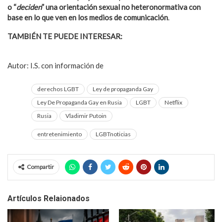
o “
deciden
” una orientación sexual no heteronormativa con
base en lo que ven en los medios de comunicación
.
TAMBIÉN TE PUEDE INTERESAR:
¿Cuántas mentiras dices al
día?
Autor: I.S. con información de
Tomatazos
derechos LGBT
Ley de propaganda Gay
Ley De Propaganda Gay en Rusia
LGBT
Netflix
Rusia
Vladimir Putoin
entretenimiento
LGBTnoticias
Compartir
Artículos Relaionados