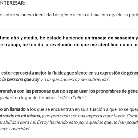
INTERESAR
:
Demi Lovato revela su bisexualidad en nuevo document
nó sobre su nueva identidad de género en la última entrega de su po
ltimo año y medio, he estado haciendo
un trabajo de sanación y
te trabajo, he tenido la revelación de que me identifico como n
e
esto representa mejor la fluidez que siente en su expresión de gén
n la persona que soy
y a la que aún estoy descubriendo
“.
rensiva con las personas que no sepan usar los pronombres de gén
 y ellas
” en lugar de términos “
elle
” o “
elles
“.
zo un llamado
a los que se encuentran en su situación a que no se qu
ntrando en mí misma,
y no pretendo ser una experta o portavoz. Comp
erabilidad para mí. Estoy haciendo esto por aquellos que no han podi
seres queridos
“.