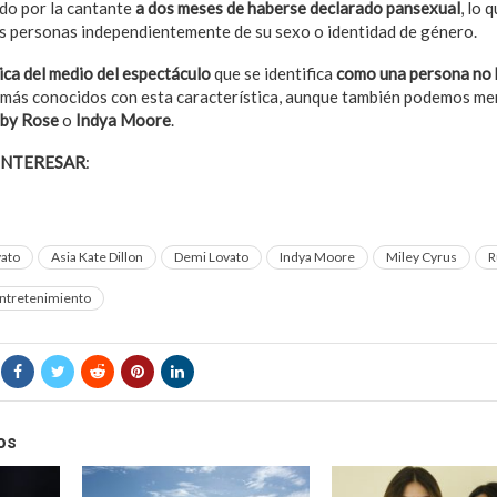
do por la cantante
a dos meses de haberse declarado pansexual
, lo 
as personas independientemente de su sexo o identidad de género.
nica del medio del espectáculo
que se identifica
como una persona no 
o más conocidos con esta característica, aunque también podemos m
by Rose
o
Indya Moore
.
INTERESAR
:
¡WOW! Así reaparece Demi Lovato tras temporada en r
vato
Asia Kate Dillon
Demi Lovato
Indya Moore
Miley Cyrus
R
ntretenimiento
os