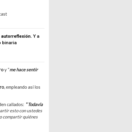
al
dcast
4D with Demi
 autorreflexión.
Y a
o binaria
ero
y “
me hace sentir
ero
, empleando así los
eden callados:
“
Todavía
artir esto con ustedes
do compartir quiénes