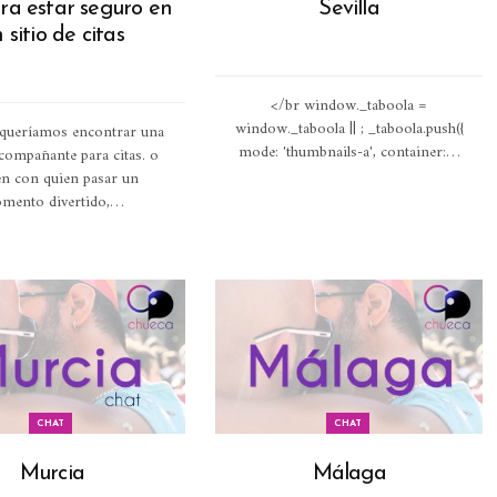
ra estar seguro en
Sevilla
 sitio de citas
</br window._taboola =
window._taboola || ; _taboola.push({
i queríamos encontrar una
mode: 'thumbnails-a', container:
…
acompañante para citas. o
en con quien pasar un
mento divertido,
…
CHAT
CHAT
Murcia
Málaga