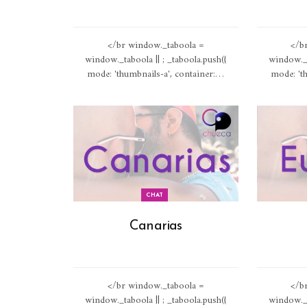
</br window._taboola =
</b
window._taboola || ; _taboola.push({
window._t
mode: 'thumbnails-a', container:
…
mode: 'th
CHAT
Canarias
</br window._taboola =
</b
window._taboola || ; _taboola.push({
window._t