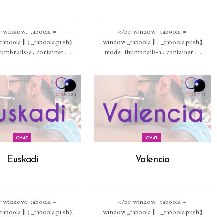
r window._taboola =
</br window._taboola =
aboola || ; _taboola.push({
window._taboola || ; _taboola.push({
umbnails-a', container:
…
mode: 'thumbnails-a', container:
…
CHAT
CHAT
Euskadi
Valencia
r window._taboola =
</br window._taboola =
aboola || ; _taboola.push({
window._taboola || ; _taboola.push({