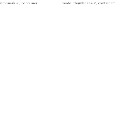
umbnails-a', container:
…
mode: 'thumbnails-a', container:
…