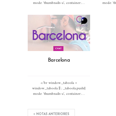
mode: 'thumbnails-a', container:
…
mode: 'th
CHAT
Barcelona
</br window._taboola =
window._taboola || ; _taboola.push({
mode: 'thumbnails-a', container:
…
NOTAS ANTERIORES