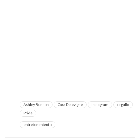
Ashley Benson
Cara Delevigne
Instagram
orgullo
Pride
entretenimiento