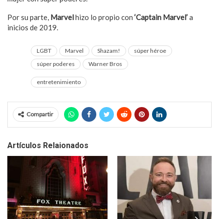
Por su parte,
Marvel
hizo lo propio con
‘Captain Marvel’
a
inicios de 2019.
LGBT
Marvel
Shazam!
súper héroe
súper poderes
Warner Bros
entretenimiento
Compartir
Artículos Relaionados