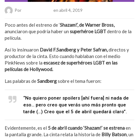
Por
Hanae Pacheco
en abril 4, 2019
Poco antes del estreno de ‘
Shazam!’, de Warner Bross,
anunciaron que podría haber un
superhéroe LGBT
dentro de la
película.
Así lo insinuaron
David F.Sandberg y Peter Safran,
directos y
productor de la cinta. Esto cuando hablaban con el medio
PinkNews sobre la
escasez de superhéroes LGBT en las
películas de Hollywood.
Las palabras de
Sandberg
sobre el tema fueron:
“No quiero poner spoilers [ahí fuera] ni nada de
eso… pero creo que verás uno más pronto que
tarde (…) Creo que el 5 de abril quedará claro”.
Evidentemente, es el
5 de abril cuando ‘Shazam!’ se estrena
en
la pantalla grande. La cinta relata la historia de
Billy Batson
, un