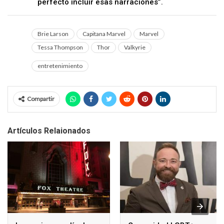
perfecto incluir esas narraciones”.
Brie Larson
Capitana Marvel
Marvel
Tessa Thompson
Thor
Valkyrie
entretenimiento
Compartir
Artículos Relaionados