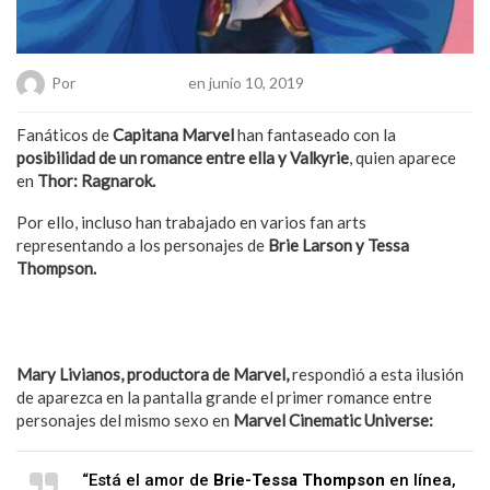
Por
Hanae Pacheco
en junio 10, 2019
Fanáticos de
Capitana Marvel
han fantaseado con la
posibilidad de un romance entre ella y Valkyrie
, quien aparece
en
Thor: Ragnarok.
Por ello, incluso han trabajado en varios fan arts
representando a los personajes de
Brie Larson y Tessa
Thompson.
También podría interesarte: Hércules podría ser el tan
esperado superhéroe gay en la pantalla grande
Mary Livianos, productora de Marvel,
respondió a esta ilusión
de aparezca en la pantalla grande el primer romance entre
personajes del mismo sexo en
Marvel Cinematic Universe:
“Está el amor de
Brie-Tessa Thompson
en línea,