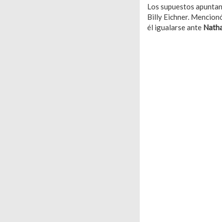
Los supuestos apuntan
Billy Eichner. Mencion
él igualarse ante
Nath