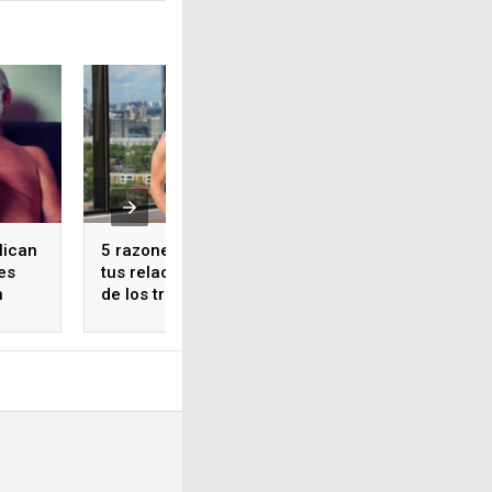
lican
5 razones por las que
Influencers que s
es
tus relaciones no pasan
la comunidad LG
n
de los tres meses