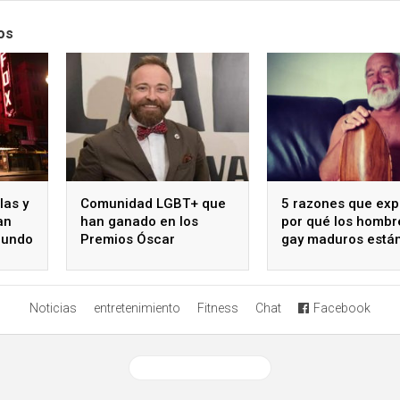
os
las y
Comunidad LGBT+ que
5 razones que exp
an
han ganado en los
por qué los hombr
mundo
Premios Óscar
gay maduros está
solteros
Noticias
entretenimiento
Fitness
Chat
Facebook
Ver versión desktop