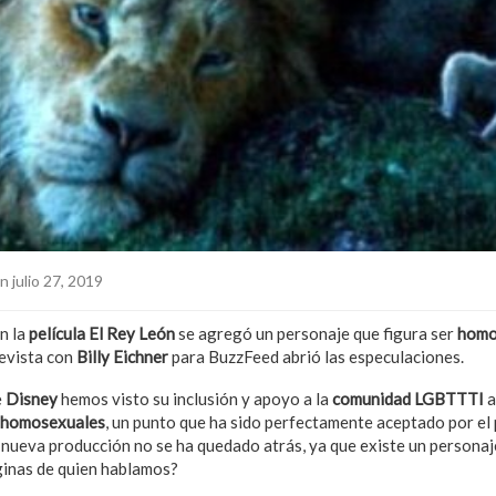
n julio 27, 2019
n la
película El Rey León
se agregó un personaje que figura ser
homo
revista con
Billy Eichner
para BuzzFeed abrió las especulaciones.
e
Disney
hemos visto su inclusión y apoyo a la
comunidad LGBTTTI
a
homosexuales
, un punto que ha sido perfectamente aceptado por el
su nueva producción no se ha quedado atrás, ya que existe un persona
ginas de quien hablamos?