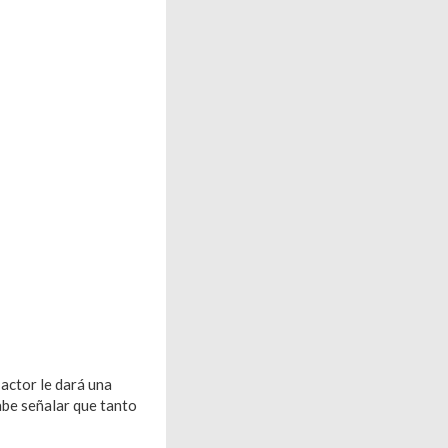
 actor le dará una
abe señalar que tanto