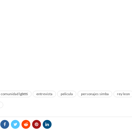
comunidad lgbttti
entrevista
pelicula
personajes simba
rey leon