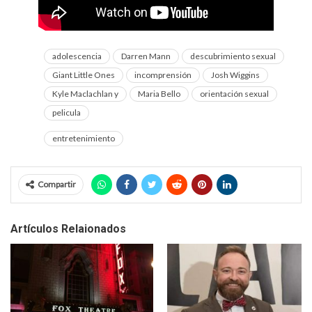
adolescencia
Darren Mann
descubrimiento sexual
Giant Little Ones
incomprensión
Josh Wiggins
Kyle Maclachlan y
Maria Bello
orientación sexual
pelicula
entretenimiento
Compartir
Artículos Relaionados