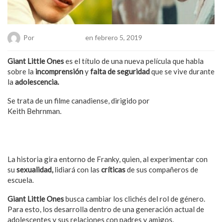
Por
Hanae Pacheco
en febrero 5, 2019
Giant Little Ones
es el título de una nueva película que habla
sobre la
incomprensión
y
falta de seguridad
que se vive durante
la
adolescencia.
Se trata de un filme canadiense, dirigido por
Keith Behrnman.
También podría interesarte: Almodóvar llega con nueva
película y atractivo talento
La historia gira entorno de Franky, quien, al experimentar con
su
sexualidad,
lidiará con las
críticas
de sus compañeros de
escuela.
Giant Little Ones
busca cambiar los clichés del rol de género.
Para esto, los desarrolla dentro de una generación actual de
adolescentes y sus relaciones con padres y amigos.