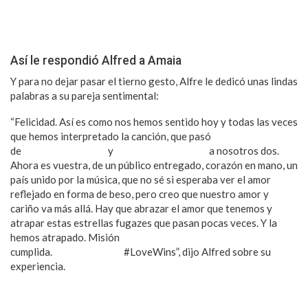
Así le respondió Alfred a Amaia
Y para no dejar pasar el tierno gesto, Alfre le dedicó unas lindas
palabras a su pareja sentimental:
“Felicidad. Así es como nos hemos sentido hoy y todas las veces
que hemos interpretado la canción, que pasó
de
@raulgomezmusic
y
@sylviaruthsantoro
a nosotros dos.
Ahora es vuestra, de un público entregado, corazón en mano, un
país unido por la música, que no sé si esperaba ver el amor
reflejado en forma de beso, pero creo que nuestro amor y
cariño va más allá. Hay que abrazar el amor que tenemos y
atrapar estas estrellas fugazes que pasan pocas veces. Y la
hemos atrapado. Misión
cumplida.
#GraciasAmaia
#LoveWins”, dijo Alfred sobre su
experiencia.