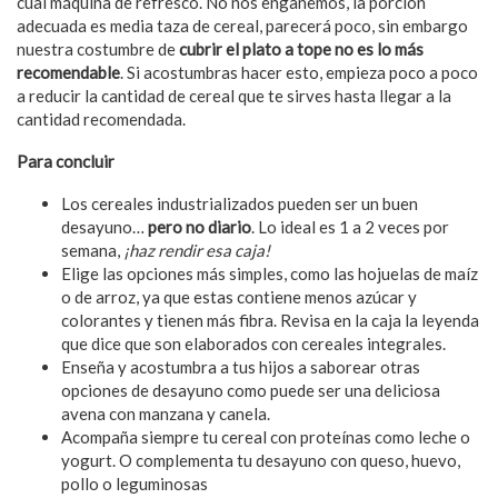
cual máquina de refresco. No nos engañemos, la porción
adecuada es media taza de cereal, parecerá poco, sin embargo
nuestra costumbre de
cubrir el plato a tope no es lo más
recomendable
. Si acostumbras hacer esto, empieza poco a poco
a reducir la cantidad de cereal que te sirves hasta llegar a la
cantidad recomendada.
Para concluir
Los cereales industrializados pueden ser un buen
desayuno…
pero no diario
. Lo ideal es 1 a 2 veces por
semana,
¡haz rendir esa caja!
Elige las opciones más simples, como las hojuelas de maíz
o de arroz, ya que estas contiene menos azúcar y
colorantes y tienen más fibra. Revisa en la caja la leyenda
que dice que son elaborados con cereales integrales.
Enseña y acostumbra a tus hijos a saborear otras
opciones de desayuno como puede ser una deliciosa
avena con manzana y canela.
Acompaña siempre tu cereal con proteínas como leche o
yogurt. O complementa tu desayuno con queso, huevo,
pollo o leguminosas