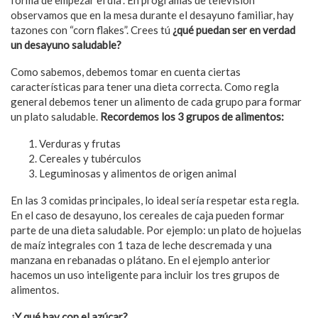
forma de empezar el día”. En programas de televisión
observamos que en la mesa durante el desayuno familiar, hay
tazones con “corn flakes”. Crees tú
¿
qué
puedan ser en verdad
un desayuno saludable?
Como sabemos, debemos tomar en cuenta ciertas
características para tener una dieta correcta. Como regla
general debemos tener un alimento de cada grupo para formar
un plato saludable.
Recordemos los 3 grupos de alimentos:
Verduras y frutas
Cereales y tubérculos
Leguminosas y alimentos de origen animal
En las 3 comidas principales, lo ideal sería respetar esta regla.
En el caso de desayuno, los cereales de caja pueden formar
parte de una dieta saludable. Por ejemplo: un plato de hojuelas
de maíz integrales con 1 taza de leche descremada y una
manzana en rebanadas o plátano. En el ejemplo anterior
hacemos un uso inteligente para incluir los tres grupos de
alimentos.
¿Y qu
é
hay con el azúcar?