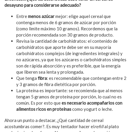
desayuno para considerarse adecuado?
Entre
menos azú
car
mejor: elige aquel cereal que
contenga menos de 6 gramos de azúcar por porción
(como limite máximo 10 gramos). Recordemos que la
porción recomendada son 30 gramos de producto.
Revisa la cantidad de carbohidratos: el contenido de
carbohidratos que aporte debe ser en su mayoría
carbohidratos complejos (de ingredientes integrales) y
no azúcares, ya que los azúcares o carbohidratos simples
son de rápida absorción y es preferible, que la energía
que liberen sea lenta y prolongada.
Que tenga
fibra
: es recomendable que contengan entre 2
y 3 gramos de fibra dietética por porción.
La proteína es importante: se recomienda que al menos
tengan 5 gramos de proteína por porción, lo cual no es
común. Es por esto que
es necesario acompañarlos con
alimentos ricos en proteínas
como yogurt o leche.
Ahora un punto a destacar, ¿Qué cantidad de cereal
acostumbras comer?. Es muy tentador hacer el
refill
al plato