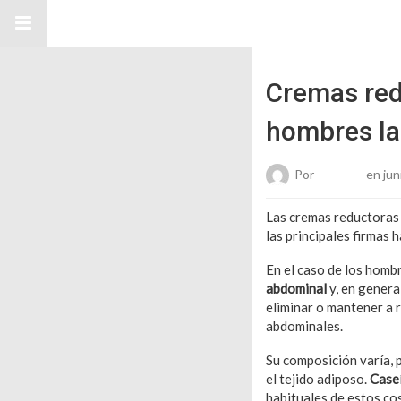
Cremas redu
hombres la
Por
Roberto
en jun
Las cremas reductoras 
las principales firmas 
En el caso de los homb
abdominal
y, en genera
eliminar o mantener a 
abdominales.
Su composición varía, 
el tejido adiposo.
Case
habituales de estos co