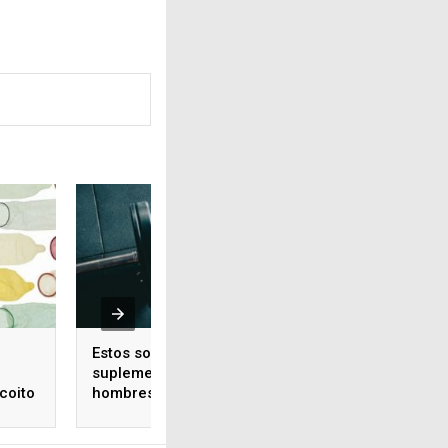
Estos son los mejores 8
Tips para afeitar l
suplementos para
zona íntima mascu
coito
hombres y mujeres
sin irritación
fitness