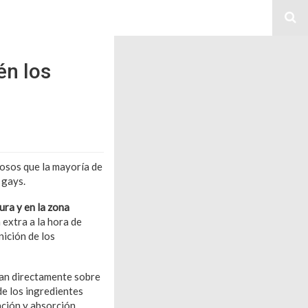
én los
dosos que la mayoría de
 gays.
ura y en la zona
 extra a la hora de
nición de los
an directamente sobre
e los ingredientes
ción y absorción.