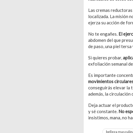
Las cremas reductora
localizada. La misión n
ejerza su acción de fo
No te engañes.
El ejer
abdomen del que presum
de paso, una piel tersa 
Si quieres probar,
aplic
exfoliación semanal de 
Es importante concentra
movimientos circulares
conseguirás elevar la 
además, la circulación 
Deja actuar el product
y sé constante.
No espe
insistimos, mana, no h
belleza masculin