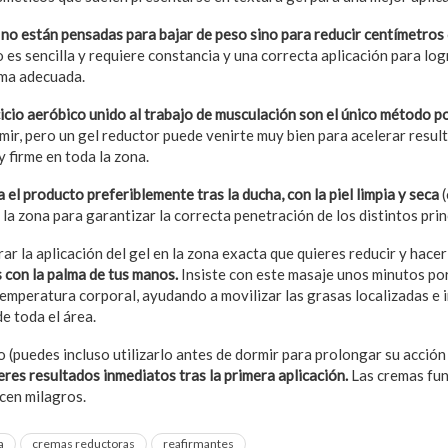
s
no están pensadas para bajar de peso sino para reducir centí
metros
o es sencilla y requiere constancia y una correcta aplicación para lo
rma adecuada.
cicio aeróbico unido al trabajo de musculación son el ú
nico m
é
todo po
ir, pero un gel reductor puede venirte muy bien para acelerar resul
y firme en toda la zona.
a el producto preferiblemente tras la ducha, con la piel limpia y seca
la zona para garantizar la correcta penetración de los distintos prin
r la aplicación del gel en la zona exacta que quieres reducir y hacer
 con la palma de tus manos.
Insiste con este masaje unos minutos po
temperatura corporal, ayudando a movilizar las grasas localizadas e
de toda el área.
o (puedes incluso utilizarlo antes de dormir para prolongar su acción
res resultados inmediatos tras la primera aplicación.
Las cremas fun
acen milagros.
a
cremas reductoras
reafirmantes