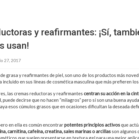
Sitio Chueca LGBT
ctoras y reafirmantes: ¡Sí, tambi
s usan!
io 27, 2017
de grasa y reafirmantes de piel, son uno de los productos más nove
ha incluido en sus líneas de cosmética masculina que más prefieren los
res, las cremas reductoras y reafirmantes
centran su acción en la cint
l, puede decirse que no hacen “milagros” pero sí son una buena ayuda
raya esos cúmulos grasos que en ocasiones dificultan la deseada defi
pero en ella es común encontrar
potentes principios activos
que actú
í
na, carnitina, cafe
ína, creatina, sales marinas o arcillas
son algunos d
sméticos que suelen presentarse en textura gel para una mejor aplica