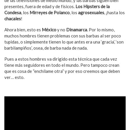
de las televisiones de medio mundo, y las barbas siguen bien
presentes, fuera de edad y de físicos.
Los Hipsters de la
Condesa
, los
Mirreyes de Polanco
, los
agrosexuales
, ¡hasta los
chacales
!
Ahora bien, esto es
México
y no
Dinamarca
. Por lo mismo,
muchos hombres tienen problemas con sus barbas al ser poco
tupidas, o simplemente tienen lo que antes era una ‘gracia’, ‘son
barbilampiños’, osea, de barba nada de nada.
Pues a estos hombres va dirigido esta técnica que cada vez
tiene más seguidores en todo el mundo. Pero tampoco crean
que es cosa de “enchílame otra” y por eso creemos que deben
ver… esto.