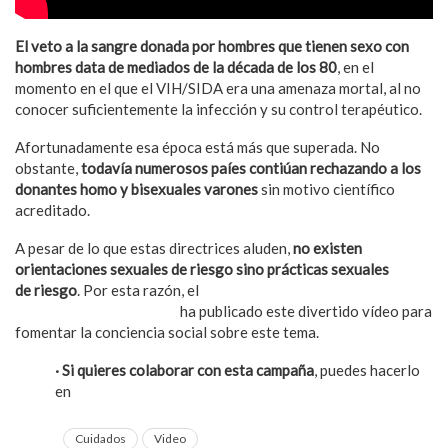
El veto a la sangre donada por hombres que tienen sexo con
hombres data de mediados de la década de los 80
, en el
momento en el que el VIH/SIDA era una amenaza mortal, al no
conocer suficientemente la infección y su control terapéutico.
Afortunadamente esa época está más que superada. No
obstante,
todavía numerosos paíes contiúan rechazando a los
donantes homo y bisexuales varones
sin motivo científico
acreditado.
A pesar de lo que estas directrices aluden,
no existen
orientaciones sexuales de riesgo sino prácticas sexuales
de riesgo
. Por esta razón, el
Centro Canadiense de la
Diversidad y la Inclusión
ha publicado este divertido vídeo para
fomentar la conciencia social sobre este tema.
· Si quieres colaborar con esta campaña
, puedes hacerlo
en
ccdi.ca/endtheban
Cuidados
Video