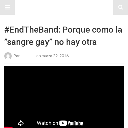
Sitio Chueca LGBT
#EndTheBand: Porque como la
”sangre gay” no hay otra
Por
Roberto
en marzo 29, 2016