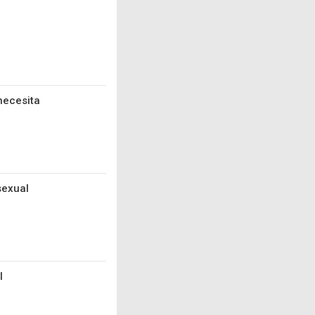
 necesita
sexual
l