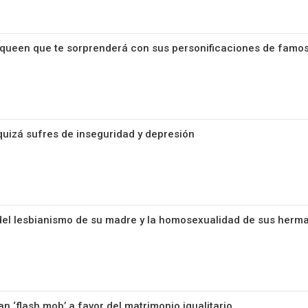
g queen que te sorprenderá con sus personificaciones de famo
uizá sufres de inseguridad y depresión
el lesbianismo de su madre y la homosexualidad de sus herm
n ‘flash mob’ a favor del matrimonio igualitario