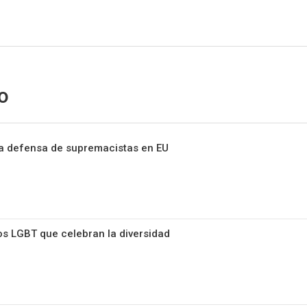
Sitio Chueca LGBT
o
a defensa de supremacistas en EU
ros LGBT que celebran la diversidad