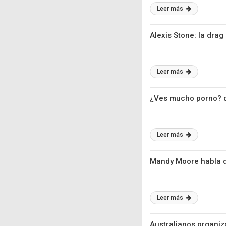
Leer más
Alexis Stone: la dra
Leer más
¿Ves mucho porno? q
Leer más
Mandy Moore habla d
Leer más
Australianos organiza