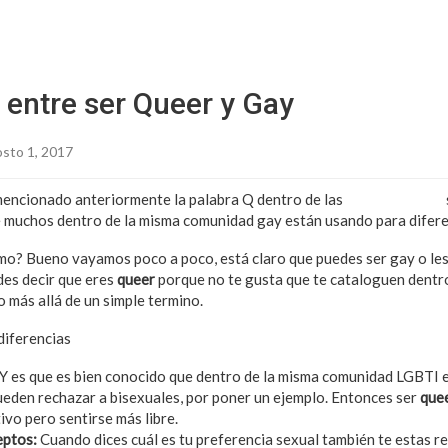
Sitio Chueca LGBT
 entre ser Queer y Gay
sto 1, 2017
encionado anteriormente la palabra Q dentro de las
siglas LGBTIQ
 muchos dentro de la misma comunidad gay están usando para difere
mo? Bueno vayamos poco a poco, está claro que puedes ser gay o le
es decir que eres
queer
porque no te gusta que te cataloguen dentro
o más allá de un simple termino.
 diferencias
Y es que es bien conocido que dentro de la misma comunidad LGBTI e
ueden rechazar a bisexuales, por poner un ejemplo. Entonces ser
que
ivo pero sentirse más libre.
eptos:
Cuando dices cuál es tu preferencia sexual también te estas ref