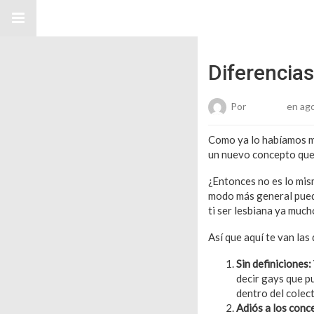
Diferencias
Por
Roberto
en ago
Como ya lo habíamos m
un nuevo concepto que
¿Entonces no es lo mis
modo más general pued
ti ser lesbiana ya much
Así que aquí te van las
Sin definiciones:
decir gays que p
dentro del colect
Adiós a los conc