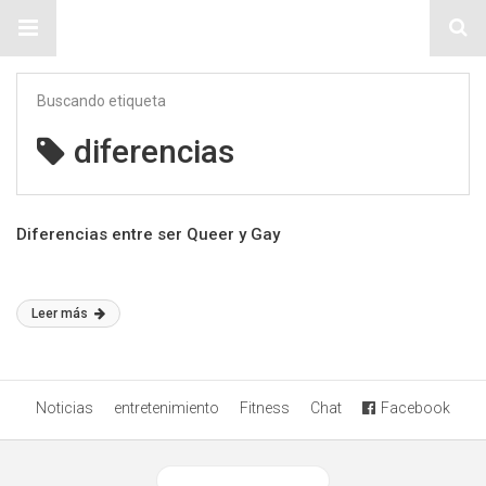
Sitio Chueca LGBT
Buscando etiqueta
diferencias
Diferencias entre ser Queer y Gay
Leer más
Noticias
entretenimiento
Fitness
Chat
Facebook
Ver versión desktop