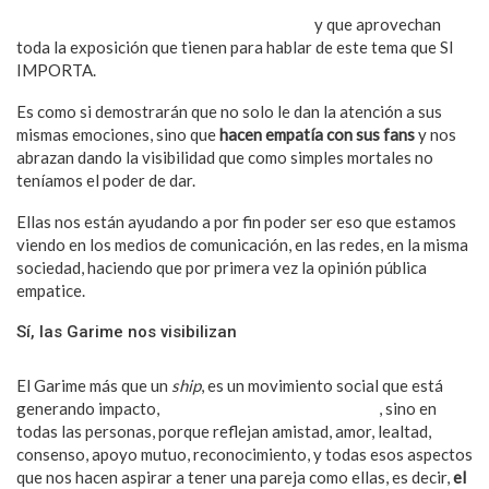
empoderadas, independientes, exitosas, con metas claras,
representar a una comunidad con orgullo
y que aprovechan
toda la exposición que tienen para hablar de este tema que SI
IMPORTA.
Es como si demostrarán que no solo le dan la atención a sus
mismas emociones, sino que
hacen empatía con sus fans
y nos
abrazan dando la visibilidad que como simples mortales no
teníamos el poder de dar.
Ellas nos están ayudando a por fin poder ser eso que estamos
viendo en los medios de comunicación, en las redes, en la misma
sociedad, haciendo que por primera vez la opinión pública
empatice.
Sí, las Garime nos visibilizan
El Garime más que un
ship
, es un movimiento social que está
generando impacto,
no solo en la comunidad LGBT
, sino en
todas las personas, porque reflejan amistad, amor, lealtad,
consenso, apoyo mutuo, reconocimiento, y todas esos aspectos
que nos hacen aspirar a tener una pareja como ellas, es decir,
el