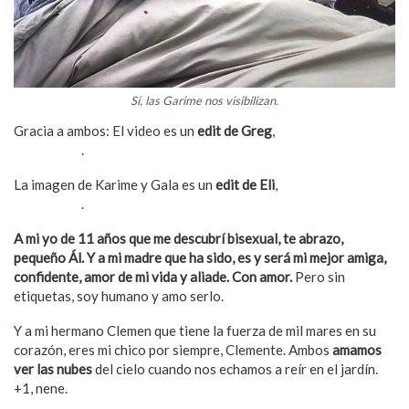
Sí, las Garime nos visibilizan.
Gracia a ambos: El video es un
edit de Greg
,
aquí lo pueden
seguir en X
.
La imagen de Karime y Gala es un
edit de Eli
,
aquí la pueden
seguir en X
.
A mi yo de 11 años que me descubrí bisexual, te abrazo,
pequeño Ál. Y a mi madre que ha sido, es y será mi mejor amiga,
confidente, amor de mi vida y aliade. Con amor.
Pero sin
etiquetas, soy humano y amo serlo.
Y a mi hermano Clemen que tiene la fuerza de mil mares en su
corazón, eres mi chico por siempre, Clemente. Ambos
amamos
ver las nubes
del cielo cuando nos echamos a reír en el jardín.
+1, nene.