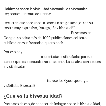
Hablemos sobre la visibilidad bisexual: Los bisexuales.
Reproduce Platonik de Danna:
aquí
.
Recuerdo que hace unos 10 años un amigo me dijo, con su
rostro muy expresivo, “Amigo, ¡Soy bisexual!”
Lo abracé y
seguimos toda la tarde charlando del tema
. Buscamos en
Google, no había más de 1000 publicaciones del tema,
publicaciones informadas, quiero decir.
Por eso hoy
dedico este texto a todas esas personas en donde
se han sentido omitidas
o apartadas o silenciadas porque
parece que los bisexuales no existieran. La palabra correcta es
invisibilizadas.
Hay cabida para las lesbianas, trans, homosexualidad en
general, los gays ni se diga
, incluso los Queer, pero, ¿la
visibilidad Bisexual?
¿Qué es la bisexualidad?
Partamos de eso, de conocer, de indagar sobre la bisexualidad,