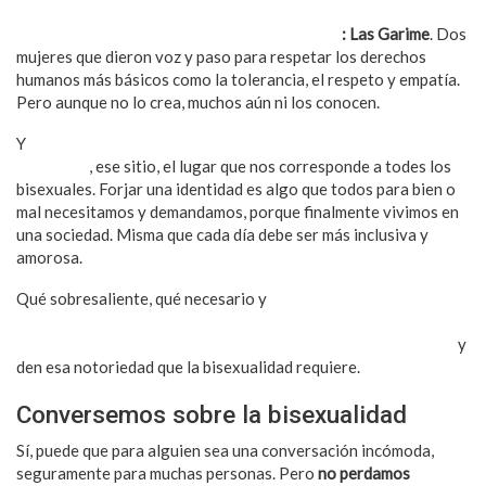
Y surgió, lo que le llamo la revolución de amor
: Las Garime
. Dos
mujeres que dieron voz y paso para respetar los derechos
humanos más básicos como la tolerancia, el respeto y empatía.
Pero aunque no lo crea, muchos aún ni los conocen.
Y
aquí están Karime Pindter y Gala Montes dándonos esa
visibilidad
, ese sitio, el lugar que nos corresponde a todes los
bisexuales. Forjar una identidad es algo que todos para bien o
mal necesitamos y demandamos, porque finalmente vivimos en
una sociedad. Misma que cada día debe ser más inclusiva y
amorosa.
Qué sobresaliente, qué necesario y
qué valioso que dos
mujeres con exposición pero además con sus pensamientos y
acciones muy ciertas, coherentes y valientes nos representen
y
den esa notoriedad que la bisexualidad requiere.
Conversemos sobre la bisexualidad
Sí, puede que para alguien sea una conversación incómoda,
seguramente para muchas personas. Pero
no perdamos