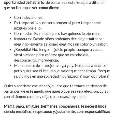
oportunidad de hablarlo
, de tomar esa estafeta para difundir
que
no tiene que ver, como dicen:
Con indecisiones.
Es temporal. No, no será temporal, pero tampoco me
juzgues por ello.
Con modas. Es ridículo pero hay quienes lo piensan.
Inmadurez. Desde niños podemos decidir, permítenos
elegir libremente así como elegimos un color o un sabor.
¡Rebeldía! No, tengo mi juicio propio, aunque a veces
siento miedo pero créeme que no es rebeldía,
desconcierto, imprudencia.
Me enamoré de mi mejor amiga y ay. Nos pasa a muchos,
pero quizá sea el impulso, el valor que necesitaba. Porque
sí, vivimos en una sociedad muy ‘juzgona’, muy ‘opinóloga’.
Quiero sentirme escuchado, quiero que te tomes en tiempo de
participar de este miedo que quiero que sea una elección, quizá
con el tiempo cambie y elija otra cosas, hoy en día:
Mamá, papá, amigues, hermanes, compañeres, te necesitamos
siendo empático, respetuoso y, justamente, con responsabilidad