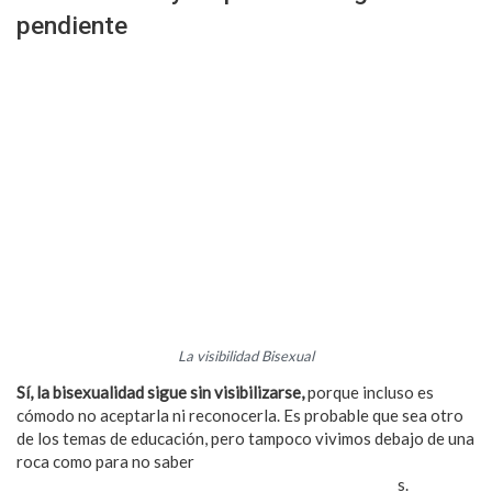
pendiente
La visibilidad Bisexual
Sí, la bisexualidad sigue sin visibilizarse,
porque incluso es
cómodo no aceptarla ni reconocerla. Es probable que sea otro
de los temas de educación, pero tampoco vivimos debajo de una
roca como para no saber
qué es, por qué existimos los
bisexuales, cómo queremos ser tratados y respetado
s.