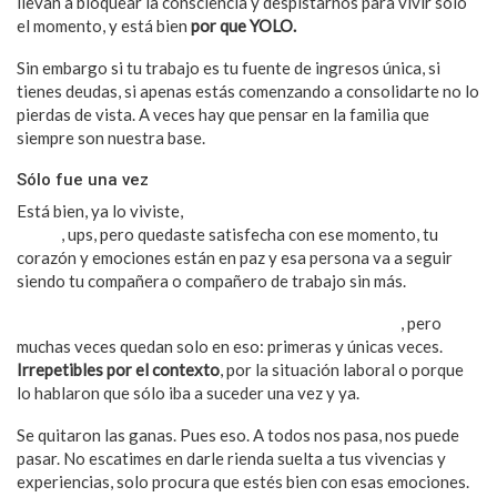
llevan a bloquear la consciencia y despistarnos para vivir sólo
el momento, y está bien
por que YOLO.
Sin embargo si tu trabajo es tu fuente de ingresos única, si
tienes deudas, si apenas estás comenzando a consolidarte no lo
pierdas de vista. A veces hay que pensar en la familia que
siempre son nuestra base.
Sólo fue una vez
Está bien, ya lo viviste,
probaste ese manjar que te querías
comer
, ups, pero quedaste satisfecha con ese momento, tu
corazón y emociones están en paz y esa persona va a seguir
siendo tu compañera o compañero de trabajo sin más.
Las primeras veces siempre son inolvidables y únicas
, pero
muchas veces quedan solo en eso: primeras y únicas veces.
Irrepetibles por el contexto
, por la situación laboral o porque
lo hablaron que sólo iba a suceder una vez y ya.
Se quitaron las ganas. Pues eso. A todos nos pasa, nos puede
pasar. No escatimes en darle rienda suelta a tus vivencias y
experiencias, solo procura que estés bien con esas emociones.