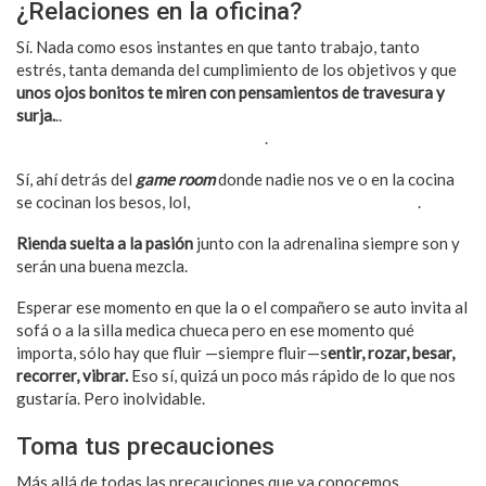
¿Relaciones en la oficina?
Sí. Nada como esos instantes en que tanto trabajo, tanto
estrés, tanta demanda del cumplimiento de los objetivos y que
unos ojos bonitos te miren con pensamientos de travesura y
surja.
..
surja la pasión, el coqueteo, el delirio, un poco de lujuria
y por qué no, las relaciones íntimas
.
Sí, ahí detrás del
game room
donde nadie nos ve o en la cocina
se cocinan los besos, lol,
se cocinan los besos y algo más
.
Rienda suelta a la pasión
junto con la adrenalina siempre son y
serán una buena mezcla.
Esperar ese momento en que la o el compañero se auto invita al
sofá o a la silla medica chueca pero en ese momento qué
importa, sólo hay que fluir —siempre fluir—s
entir, rozar, besar,
recorrer, vibrar.
Eso sí, quizá un poco más rápido de lo que nos
gustaría. Pero inolvidable.
Toma tus precauciones
Más allá de todas las precauciones que ya conocemos,