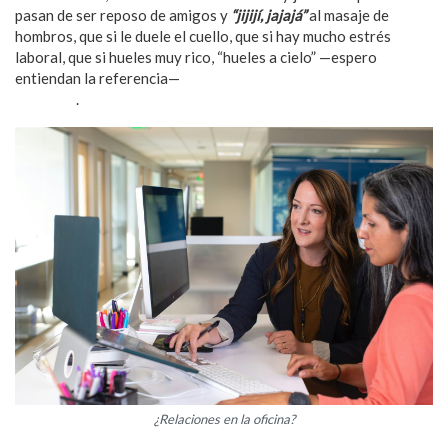
pasan de ser reposo de amigos y
“jijijí, jajajá”
al masaje de
hombros, que si le duele el cuello, que si hay mucho estrés
laboral, que si hueles muy rico, “hueles a cielo” —espero
entiendan la referencia—
los masajes muchas veces terminan en
final feliz
.
¿Relaciones en la oficina?