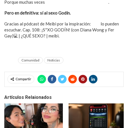
Porque muchas veces
sólo es un crush de momento y ya
.
Pero en definitiva: sí al sexo Godín.
Gracias al pódcast de Meibi por la inspiración:
aquí
lo pueden
escuchar. Cap. 108: ¡S*XO GODÍN! (con Diana Wong y Fer
Gay)💻 | ¿QUÉ SEXO? | meibi.
El clásico del futbol femenino
Comunidad
Noticias
Compartir
Artículos Relaionados