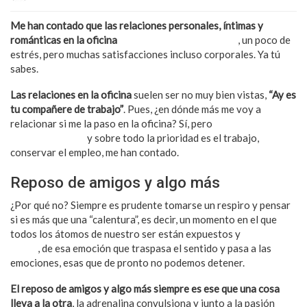
Me han contado que las relaciones personales, íntimas y
románticas en la oficina
generan mucha adrenalina
, un poco de
estrés, pero muchas satisfacciones incluso corporales. Ya tú
sabes.
Las relaciones en la oficina
suelen ser no muy bien vistas,
“Ay es
tu compañere de trabajo”
. Pues, ¿en dónde más me voy a
relacionar si me la paso en la oficina? Sí, pero
nada con exceso
todo con medida
y sobre todo la prioridad es el trabajo,
conservar el empleo, me han contado.
Reposo de amigos y algo más
¿Por qué no? Siempre es prudente tomarse un respiro y pensar
si es más que una “calentura”, es decir, un momento en el que
todos los átomos de nuestro ser están expuestos y
ávidos de
deseo
, de esa emoción que traspasa el sentido y pasa a las
emociones, esas que de pronto no podemos detener.
El reposo de amigos y algo más siempre es ese que una cosa
lleva a la otra
, la adrenalina convulsiona y junto a la pasión