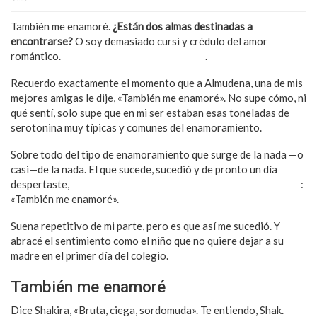
También me enamoré.
¿Están dos almas destinadas a
encontrarse?
O soy demasiado cursi y crédulo del amor
romántico.
También sucede con la amistad
.
Recuerdo exactamente el momento que a Almudena, una de mis
mejores amigas le dije, «También me enamoré». No supe cómo, ni
qué sentí, solo supe que en mi ser estaban esas toneladas de
serotonina muy típicas y comunes del enamoramiento.
Sobre todo del tipo de enamoramiento que surge de la nada —o
casi—de la nada. El que sucede, sucedió y de pronto un día
despertaste,
desperté y mi primer pensamiento fue justamente
:
«También me enamoré».
Suena repetitivo de mi parte, pero es que así me sucedió. Y
abracé el sentimiento como el niño que no quiere dejar a su
madre en el primer día del colegio.
También me enamoré
Dice Shakira, «Bruta, ciega, sordomuda». Te entiendo, Shak.