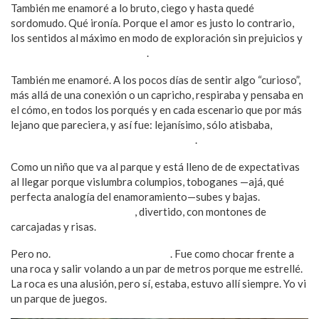
También me enamoré a lo bruto, ciego y hasta quedé
sordomudo. Qué ironía. Porque el amor es justo lo contrario,
los sentidos al máximo en modo de exploración sin prejuicios y
bien abrupto que se presenta
.
También me enamoré. A los pocos días de sentir algo “curioso”,
más allá de una conexión o un capricho, respiraba y pensaba en
el cómo, en todos los porqués y en cada escenario que por más
lejano que pareciera, y así fue: lejanísimo, sólo atisbaba,
atisbé
en mí una posibilidad que fue la entrega
.
Como un niño que va al parque y está lleno de de expectativas
al llegar porque vislumbra columpios, toboganes —ajá, qué
perfecta analogía del enamoramiento—subes y bajas.
Todo
perfecto para pasarla bien
, divertido, con montones de
carcajadas y risas.
Pero no.
El parque estaba cerrado
. Fue como chocar frente a
una roca y salir volando a un par de metros porque me estrellé.
La roca es una alusión, pero sí, estaba, estuvo allí siempre. Yo vi
un parque de juegos.