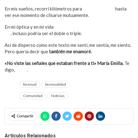
En mis sueños, recorrí kilómetros para
ir casa por casa
hasta
ver ese momento de clisarse mutuamente.
En mi óptica y en mi vida
estoy seguro que volveré a eclipsarme
así
, incluso podría ser el doble o triple.
Así de disperso como este texto me sentí, me sentía, me siento.
Pero quería decir que
también me enamoré.
«No viste las señales que estaban frente a ti» María Emilia.
Te
digo,
ciego
.
bisexual
bisexualidad
Comunidad
Noticias
Compartir
Artículos Relaionados