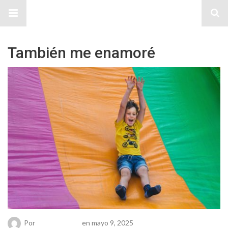
Sitio Chueca LGBT
También me enamoré
Por
Chueca Team
en mayo 9, 2025