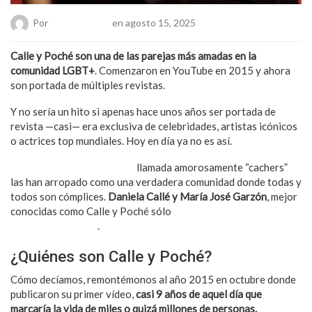
Por
Chueca Team
en agosto 15, 2025
Calle y Poché son una de las parejas más amadas en la
comunidad LGBT+
. Comenzaron en YouTube en 2015 y ahora
son portada de múltiples revistas.
Y no sería un hito si apenas hace unos años ser portada de
revista —casi— era exclusiva de celebridades, artistas icónicos
o actrices top mundiales. Hoy en día ya no es así.
La familia que han formado
llamada amorosamente “cachers”
las han arropado como una verdadera comunidad donde todas y
todos son cómplices.
Daniela Callé y María José Garzón
, mejor
conocidas como Calle y Poché sólo
son una parte de esa
maravillosa familia
.
¿Quiénes son Calle y Poché?
Cómo decíamos, remontémonos al año 2015 en octubre donde
publicaron su primer vídeo,
casi 9 años de aquel día que
marcaría la vida de miles o quizá millones de personas.