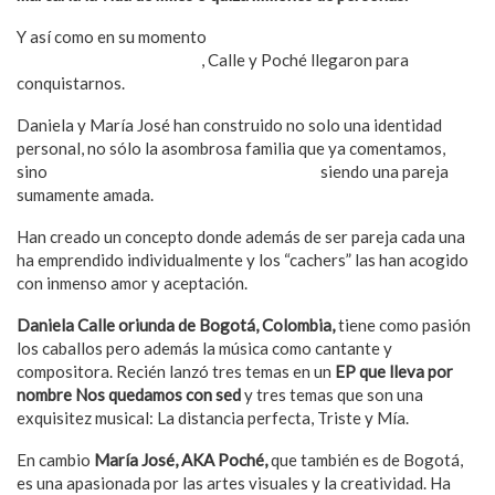
Y así como en su momento
hemos enloquecido de amor por
otras parejas y/o familias
, Calle y Poché llegaron para
conquistarnos.
Daniela y María José han construido no solo una identidad
personal, no sólo la asombrosa familia que ya comentamos,
sino
son un ícono de la comunidad LGBT+
siendo una pareja
sumamente amada.
Han creado un concepto donde además de ser pareja cada una
ha emprendido individualmente y los “cachers” las han acogido
con inmenso amor y aceptación.
Daniela Calle oriunda de Bogotá, Colombia,
tiene como pasión
los caballos pero además la música como cantante y
compositora. Recién lanzó tres temas en un
EP que lleva por
nombre Nos quedamos con sed
y tres temas que son una
exquisitez musical: La distancia perfecta, Triste y Mía.
En cambio
María José, AKA Poché,
que también es de Bogotá,
es una apasionada por las artes visuales y la creatividad. Ha