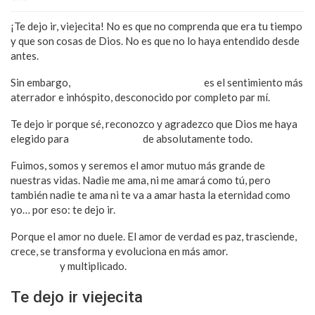
¡Te dejo ir, viejecita! No es que no comprenda que era tu tiempo
y que son cosas de Dios. No es que no lo haya entendido desde
antes.
Sin embargo,
la desolación tras tu muerte
es el sentimiento más
aterrador e inhóspito, desconocido por completo par mí.
Te dejo ir porque sé, reconozco y agradezco que Dios me haya
elegido para
ser tu cómplice
de absolutamente todo.
Fuimos, somos y seremos el amor mutuo más grande de
nuestras vidas. Nadie me ama, ni me amará como tú, pero
también nadie te ama ni te va a amar hasta la eternidad como
yo… por eso: te dejo ir.
Porque el amor no duele. El amor de verdad es paz, trasciende,
crece, se transforma y evoluciona en más amor.
Un amor
extendido
y multiplicado.
Te dejo ir viejecita