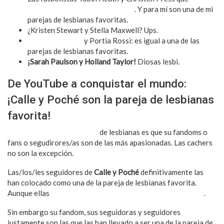
amamos desde el inicio del Preth
. Y para mí son una de mi
parejas de lesbianas favoritas.
¿Kristen Stewart y Stella Maxwell? Ups.
Ellen Degeneres
y Portia Rossi: es igual a una de las
parejas de lesbianas favoritas.
¡Sarah Paulson y Holland Taylor!
Diosas lesbi.
De YouTube a conquistar el mundo:
¡Calle y Poché son la pareja de lesbianas
favorita!
Algo que amo de la mayoría
de lesbianas es que su fandoms o
fans o segudirores/as son de las más apasionadas. Las cachers
no son la excepción.
Las/los/les seguidores de
Calle y Poché
definitivamente las
han colocado como una de la pareja de lesbianas favorita.
Aunque ellas
se identifiquen más siendo queers o bisexuales
.
Sin embargo su fandom, sus seguidoras y seguidores
justamente son las que las han llevado a ser una de la pareja de