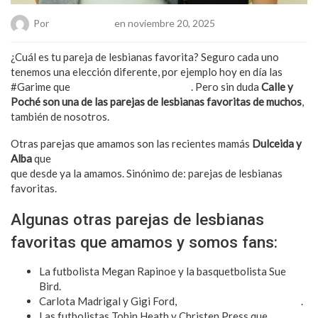
Por
Chueca Team
en noviembre 20, 2025
¿Cuál es tu pareja de lesbianas favorita? Seguro cada uno
tenemos una elección diferente, por ejemplo hoy en día las
#Garime que
sin ser pareja las amamos
. Pero sin duda
Calle y
Poché son una de las parejas de lesbianas favoritas de muchos
,
también de nosotros.
Otras parejas que amamos son las recientes mamás
Dulceida y
Alba
que
acaban de compartirnos el nacimiento de su hija Aria
que desde ya la amamos. Sinónimo de: parejas de lesbianas
favoritas.
Algunas otras parejas de lesbianas
favoritas que amamos y somos fans:
La futbolista Megan Rapinoe y la basquetbolista Sue
Bird.
Carlota Madrigal y Gigi Ford,
dos influencers super cute
.
Las futbolistas Tobin Heath y Christen Press que
mega