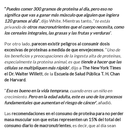
“
Puedes comer 300 gramos de proteína al día, pero eso no
significa que vas a ganar más músculo que alguien que ingiera
120 gramos al día
“
, dijo White. Mientras tanto, “
te estás
privando de
otros macronutrientes que el cuerpo necesita, como
los cereales integrales, las grasas y las frutas y verduras
“.
Por otro lado,
parecen existir peligros al consumir dosis
excesivas de proteínas a medida de que envejecemos
. “
Uno de
los beneficios y preocupaciones de la ingesta alta de proteínas,
especialmente la proteína animal, es que
tiende a hacer que las
células se multipliquen más rápido
“, dijo a
The New York Times
el Dr. Walter Willett
, de la
Escuela de Salud Pública T. H. Chan
de Harvard
.
“
Eso es bueno en la vida temprana
, cuando eres un niño en
crecimiento.
Pero en la edad adulta, este es uno de los procesos
fundamentales que aumentan el riesgo de cáncer
”, añadió.
Las
recomendaciones en el consumo de proteína para no perder
masa muscular son que estas representen un 15% del total del
consumo diario de macronutrientes
, es decir, que al día sean