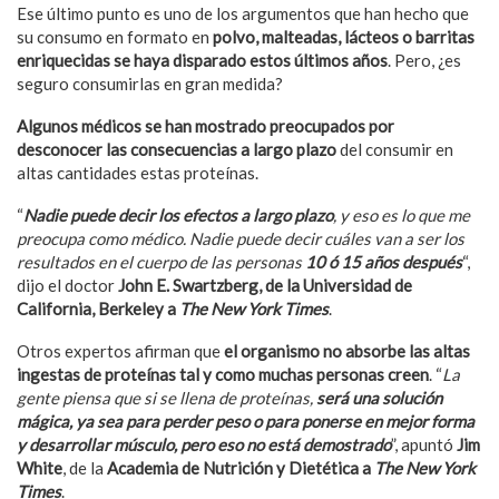
Ese último punto es uno de los argumentos que han hecho que
su consumo en formato en
polvo, malteadas, lácteos o barritas
enriquecidas se haya disparado estos últimos años
. Pero, ¿es
seguro consumirlas en gran medida?
Algunos médicos se han mostrado preocupados por
desconocer las consecuencias a largo plazo
del consumir en
altas cantidades estas proteínas.
“
Nadie puede decir los efectos a largo plazo
, y eso es lo que me
preocupa como médico. Nadie puede decir cuáles van a ser los
resultados en el cuerpo de las personas
10 ó 15 años después
“,
dijo el doctor
John E. Swartzberg, de la Universidad de
California, Berkeley a
The New York Times
.
Otros expertos afirman que
el organismo no absorbe las altas
ingestas de proteínas tal y como muchas personas creen
. “
La
gente piensa que si se llena de proteínas,
será una solución
mágica, ya sea para perder peso o para ponerse en mejor forma
y desarrollar músculo, pero eso no está demostrado
”, apuntó
Jim
White
, de la
Academia de Nutrición y Dietética a
The New York
Times
.