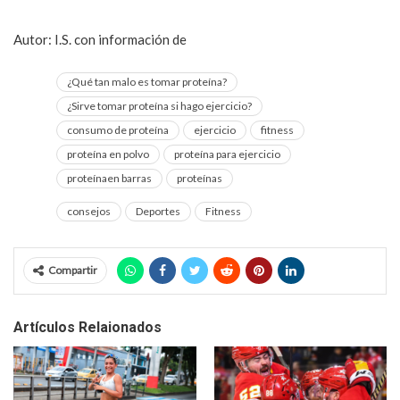
ejercicio mejora tu desempeño en la intimidad
Autor: I.S. con información de
Muy Interesante
¿Qué tan malo es tomar proteína?
¿Sirve tomar proteína si hago ejercicio?
consumo de proteína
ejercicio
fitness
proteína en polvo
proteína para ejercicio
proteínaen barras
proteínas
consejos
Deportes
Fitness
Compartir
Artículos Relaionados