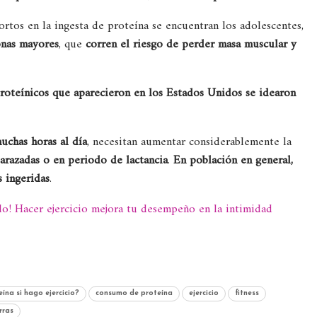
tos en la ingesta de proteína se encuentran los adolescentes,
onas mayores
, que
corren el riesgo de perder masa muscular y
oteínicos que aparecieron en los Estados Unidos se idearon
uchas horas al día
, necesitan aumentar considerablemente la
arazadas o en periodo de lactancia
.
En población en general,
s ingeridas
.
o! Hacer ejercicio mejora tu desempeño en la intimidad
ína si hago ejercicio?
consumo de proteína
ejercicio
fitness
rras