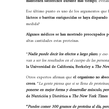
mantienen satisfechos durante más tiempo
, evit
Ese último punto es uno de los argumentos que
lácteos o barritas enriquecidas se haya disparado
medida?
Algunos médicos se han mostrado preocupados po
altas cantidades estas proteínas.
“
Nadie puede decir los efectos a largo plazo
, y eso
van a ser los resultados en el cuerpo de las person
la Universidad de California, Berkeley a
The New
Otros expertos afirman que
el organismo no absor
creen
. “
La gente piensa que si se llena de proteínas
ponerse en mejor forma y desarrollar músculo, per
de Nutrición y Dietética a
The New York Times
.
“
Puedes comer 300 gramos de proteína al día, pero