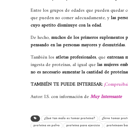
Entre los grupos de edades que pueden quedar cor
que pueden no comer adecuadamente, y
las pers
cuyo apetito disminuye con la edad
.
De hecho,
muchos de los primeros suplementos pr
pensando en las personas mayores y desnutridas
.
También los
atletas profesionales
, que
entrenan m
ingesta de proteínas, al igual que
las mujeres emb
no es necesario aumentar la cantidad de proteína
TAMBIÉN TE PUEDE INTERESAR:
¡Compruébal
Autor: I.S. con información de
Muy Interesante
¿Qué tan malo es tomar proteína?
¿Sirve tomar prote
proteína en polvo
proteína para ejercicio
proteínaen ba