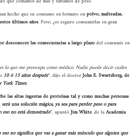
ando que comamos de más y subamos de peso.
 han hecho que su consumo en formato en
polvo, malteadas,
 estos últimos años
. Pero, ¿es seguro consumirlas en gran
r desconocer las consecuencias a largo plazo
del consumir en
 es lo que me preocupa como médico. Nadie puede decir cuáles
as
10 ó 15 años después
“, dijo el doctor
John E. Swartzberg, de
 York Times
.
be las altas ingestas de proteínas tal y como muchas personas
,
será una solución mágica, ya sea para perder peso o para
o eso no está demostrado
”, apuntó
Jim White
, de la
Academia
 eso no significa que vas a ganar más músculo que alguien que