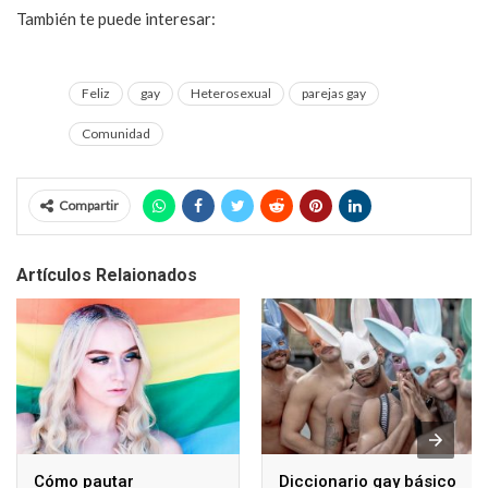
También te puede interesar:
Sé un gay feliz con estos cinco
consejos de vida
Feliz
gay
Heterosexual
parejas gay
Comunidad
Compartir
Artículos Relaionados
Cómo pautar
Diccionario gay básico