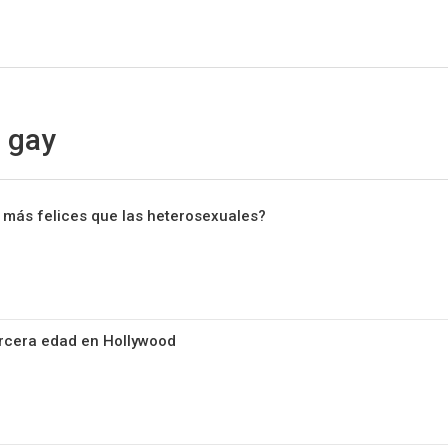
Sitio Chueca LGBT
 gay
 más felices que las heterosexuales?
ercera edad en Hollywood