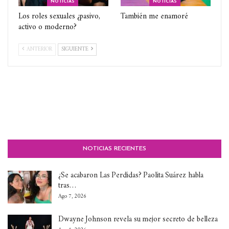
NOTICIAS
NOTICIAS
Los roles sexuales ¿pasivo,
También me enamoré
activo o moderno?
ANTERIOR
SIGUIENTE
NOTICIAS RECIENTES
¿Se acabaron Las Perdidas? Paolita Suárez habla
tras…
Ago 7, 2026
Dwayne Johnson revela su mejor secreto de belleza