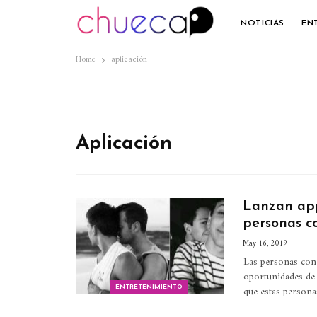
NOTICIAS
EN
Home
aplicación
Aplicación
Lanzan app
personas c
May 16, 2019
Las personas con 
oportunidades de e
que estas persona
ENTRETENIMIENTO