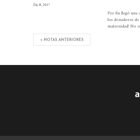
Dic 8, 2017
Por fin llegó una 
los donadores de
maternidad! No es
NOTAS ANTERIORES