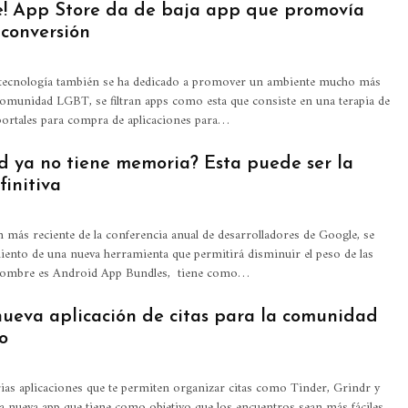
e! App Store da de baja app que promovía
 conversión
a tecnología también se ha dedicado a promover un ambiente mucho más
 comunidad LGBT, se filtran apps como esta que consiste en una terapia de
portales para compra de aplicaciones para…
d ya no tiene memoria? Esta puede ser la
finitiva
n más reciente de la conferencia anual de desarrolladores de Google, se
iento de una nueva herramienta que permitirá disminuir el peso de las
 nombre es Android App Bundles, tiene como…
 nueva aplicación de citas para la comunidad
o
ias aplicaciones que te permiten organizar citas como Tinder, Grindr y
a nueva app que tiene como objetivo que los encuentros sean más fáciles