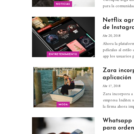
para la comunidad
NOTICIAS
Netflix agr
de Instagr
Abr 20, 2018
Ahora la platafor
películas al estilo
app los usuarios 
ENTRETENIMIENTO
Zara incor
aplicación
Abr 17, 2018
Zara incorpora a 
empresa Inditex s
la firma ahora im
MODA
Whatsapp i
para orden