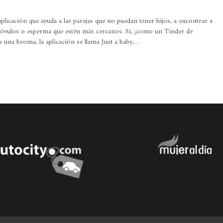
aplicación que ayuda a las parejas que no puedan tener hijos, a encontrar a
 óvulos o esperma que estén más cercanos. Sí, ¡como un Tinder de
 una broma, la aplicación se llama Just a baby,…