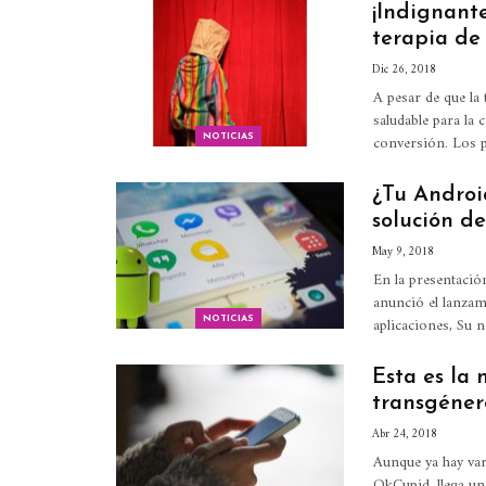
¡Indignant
terapia de
Dic 26, 2018
A pesar de que l
saludable para la
conversión. Los 
NOTICIAS
¿Tu Androi
solución de
May 9, 2018
En la presentació
anunció el lanzam
aplicaciones, Su
NOTICIAS
Esta es la
transgéner
Abr 24, 2018
Aunque ya hay var
OkCupid, llega un