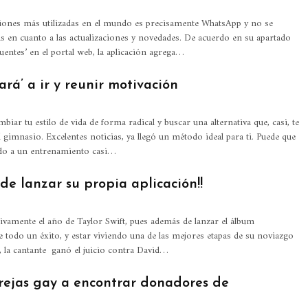
ciones más utilizadas en el mundo es precisamente WhatsApp y no se
ás en cuanto a las actualizaciones y novedades. De acuerdo en su apartado
uentes’ en el portal web, la aplicación agrega…
ará’ a ir y reunir motivación
mbiar tu estilo de vida de forma radical y buscar una alternativa que, casi, te
l gimnasio. Excelentes noticias, ya llegó un método ideal para ti. Puede que
do a un entrenamiento casi…
de lanzar su propia aplicación!!
itivamente el año de Taylor Swift, pues además de lanzar el álbum
e todo un éxito, y estar viviendo una de las mejores etapas de su noviazgo
, la cantante ganó el juicio contra David…
arejas gay a encontrar donadores de