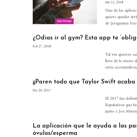
Abr 12, 2018
Una de las aplica
quiere quedar atr
de ‘preguntas frec
NOTICIAS
¿Odias ir al gym? Esta app te ‘oblig
Feb 27, 2018
Tal vez quieres ca
lleve de la mano a
estés acostumbra
¡¡Paren todo que Taylor Swift acaba 
Dic 20, 2017
El 2017 fue defin
Reputation que fu
junto a Joe Alwyn
La aplicación que le ayuda a las p
óvulos/esperma