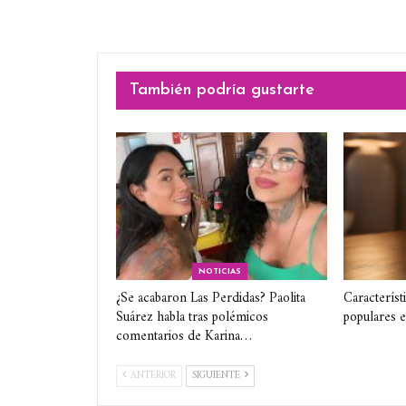
También podría gustarte
NOTICIAS
¿Se acabaron Las Perdidas? Paolita
Característ
Suárez habla tras polémicos
populares 
comentarios de Karina…
ANTERIOR
SIGUIENTE