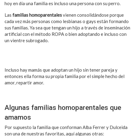
hoy en día una familia es incluso una persona con su perro.
Las
familias homoparentales
vienen consolidándose porque
cada vez más personas como lesbianas o gays están formando
sus familias. Ya sea que tengan un hijo a través de inseminación
artificial con el método ROPA o bien adoptando e incluso con
un vientre subrogado.
Hay una opción para cada persona y
familia.
¡Conoce las mejores técnicas de estudio!
Incluso hay mamás que adoptan un hijo sin tener pareja y
entonces ella forma su propia familia por el simple hecho del
amor, repartir amor.
¡3 tés que te ayudarán a dormir por la noche!
Algunas familias homoparentales que
amamos
Por supuesto la familia que conforman Alba Ferrer y Dulceida
son una de nuestras favoritas, aquí algunas otras: