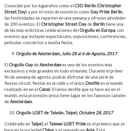
Conocido por los lugareños como el
CSD Berlin
(
Christopher
Street Day
) y por el resto de nosotros como
Gay Pride Berlin
,
las festividades se reparten en una semana y ofrecen alrededor
de 200 eventos. El
Christopher Street Day
de
Berlín
tiene una
de las más eclécticas celebraciones del
Orgullo en Europa
, con
eventos que incluyen espectáculos, exposiciones, conferencias,
películas, conciertos y mucha fiesta.
Orgullo de Amsterdam,
Julio 28 al 6 de Agosto, 2017
El
Orgullo Gay
de
Amsterdam
es uno de los eventos más
exclusivos y más grandes en todo el mundo. Durante el primer
fin de semana de agosto, podrás disfrutar de una serie de
fiestas circuit, fiestas en la calle y el único
Desfile
en el mundo
realizado en en el
Canal
. El único desfile que se hace así en el
mundo, esta procesión única tiene lugar en los famosos canales
de
Amsterdam
.
Orgullo LGBT de Taiwán, Taipei,
Octubre 28, 2017
Celebrado en
Taipei
, el
Taiwan LGBT Pride
es el primero que se
hace en la sociedad
China
, y el segundo en
Asia
. Está