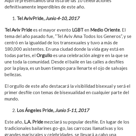
Aquí te presentamos una lista de las 10 celebraciones
definitivamente imperdibles de este año.
Tel Aviv
Pride,
Junio 4-10, 2017
Tel Aviv Pride
es el mayor evento
LGBT
en
Medio Oriente
. El
tema del año pasado fue, “Tel Aviv Ama Todos los Generos”, y se
centró en la igualdad de los transexuales y tuvo a más de
180,000 asistentes. En una ciudad donde la vida gay está en
todas partes, el
Orgullo
es una celebración alegre en la que se
une toda la comunidad. Desde el baile en las calles a desfiles
por la playa, es un buen tiempo para llenarte el ojo de salvajes
bellezas.
El orgullo de este año destacará la visibilidad bisexual y será el
primer desfile con temas de bisexualidad en cualquier parte del
mundo.
Los Á
ngeles Pride,
Junio 5-11, 2017
Este año,
L.A. Pride
mezclará su popular desfile. En lugar de los
tradicionales bailarines go-go, las carrozas llamativas y los
grandes mariscales y celebridades, se llevará a cabo una