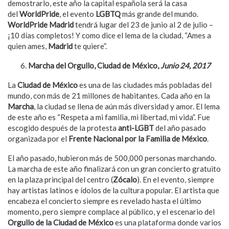
demostrarlo, este año la capital española será la casa
del
WorldPride
, el evento
LGBTQ
más grande del mundo.
WorldPride Madrid
tendrá lugar del 23 de junio al 2 de julio –
¡10 días completos! Y como dice el lema de la ciudad, “Ames a
quien ames,
Madrid
te quiere”.
Marcha del Orgullo, Ciudad de M
é
xico,
Junio 24, 2017
La
Ciudad de México
es una de las ciudades más pobladas del
mundo, con más de 21 millones de habitantes. Cada año en la
Marcha
, la ciudad se llena de aún más diversidad y amor. El lema
de este año es “Respeta a mi familia, mi libertad, mi vida”. Fue
escogido después de la protesta
anti-LGBT
del año pasado
organizada por el
Frente Nacional por la Familia de México
.
El año pasado, hubieron más de 500,000 personas marchando.
La marcha de este año finalizará con un gran concierto gratuito
en la plaza principal del centro (
Zócalo
). En el evento, siempre
hay artistas latinos e ídolos de la cultura popular. El artista que
encabeza el concierto siempre es revelado hasta el último
momento, pero siempre complace al público, y el escenario del
Orgullo de la Ciudad de México
es una plataforma donde varios