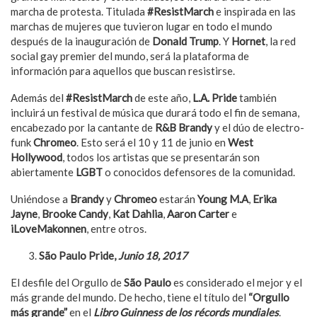
marcha de protesta. Titulada
#ResistMarch
e inspirada en las
marchas de mujeres que tuvieron lugar en todo el mundo
después de la inauguración de
Donald Trump
. Y
Hornet
, la red
social gay premier del mundo, será la plataforma de
información para aquellos que buscan resistirse.
Además del
#ResistMarch
de este año,
L.A. Pride
también
incluirá un festival de música que durará todo el fin de semana,
encabezado por la cantante de
R&B Brandy
y el dúo de electro-
funk
Chromeo
. Esto será el 10 y 11 de junio en
West
Hollywood
, todos los artistas que se presentarán son
abiertamente
LGBT
o conocidos defensores de la comunidad.
Uniéndose a
Brandy
y
Chromeo
estarán
Young M.A
,
Erika
Jayne
,
Brooke Candy
,
Kat Dahlia
,
Aaron Carter
e
iLoveMakonnen
, entre otros.
S
ão Paulo Pride,
Junio 18, 2017
El desfile del Orgullo de
São Paulo
es considerado el mejor y el
más grande del mundo. De hecho, tiene el título del
“Orgullo
más grande”
en el
Libro Guinness de los r
é
cords mundiales
.