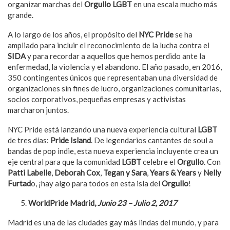
organizar marchas del
Orgullo LGBT
en una escala mucho más
grande.
A lo largo de los años, el propósito del
NYC Pride
se ha
ampliado para incluir el reconocimiento de la lucha contra el
SIDA
y para recordar a aquellos que hemos perdido ante la
enfermedad, la violencia y el abandono. El año pasado, en 2016,
350 contingentes únicos que representaban una diversidad de
organizaciones sin fines de lucro, organizaciones comunitarias,
socios corporativos, pequeñas empresas y activistas
marcharon juntos.
NYC Pride está lanzando una nueva experiencia cultural
LGBT
de tres días:
Pride Island
. De legendarios cantantes de soul a
bandas de pop indie, esta nueva experiencia incluyente crea un
eje central para que la comunidad
LGBT
celebre el
Orgullo
. Con
Patti Labelle
,
Deborah Cox
,
Tegan y Sara
,
Years & Years
y
Nelly
Furtad
o, ¡hay algo para todos en esta isla del
Orgullo
!
WorldPride Madrid,
Junio 23
–
Julio 2, 2017
Madrid es una de las ciudades gay más lindas del mundo, y para