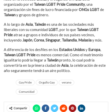
organizado por el
Taiwan LGBT Pride Community
, una
organización sin fines de lucro financiada por
ONGs LGBT
de
Taiwan
y grupos de género.
A lo largo de
Asia
,
Taiwán
es una de las sociedades más
liberales con su comunidad
LGBT
, por lo que
Taiwan LGBT
Pride
atrae a grupos e individuos de sus países vecinos,
incluyendo
Japón
,
Corea
,
Singapur
,
Tailandia
,
Malasia
y más.
A diferencia de los desfiles en los
Estados Unidos
y
Europa
,
Taiwan LGBT Pride
es menos comercial. Como el matrimonio
igualitario podría llegar a
Taiwán
pronto, lo cual podría
convertirla en la primera ciudad de
Asia
, la celebración de este
año seguramente tendrá un aire político.
Gay Pride
Orgullo Gay
verano
Comunidad
Compartir