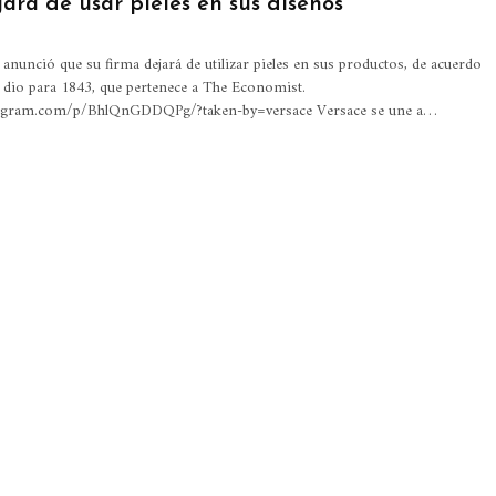
ará de usar pieles en sus diseños
 anunció que su firma dejará de utilizar pieles en sus productos, de acuerdo
ue dio para 1843, que pertenece a The Economist.
tagram.com/p/BhlQnGDDQPg/?taken-by=versace Versace se une a…