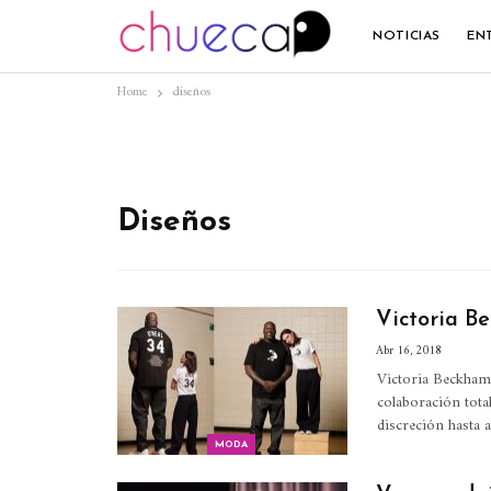
NOTICIAS
EN
Home
diseños
Diseños
Victoria B
Abr 16, 2018
Victoria Beckham 
colaboración tota
discreción hasta
MODA