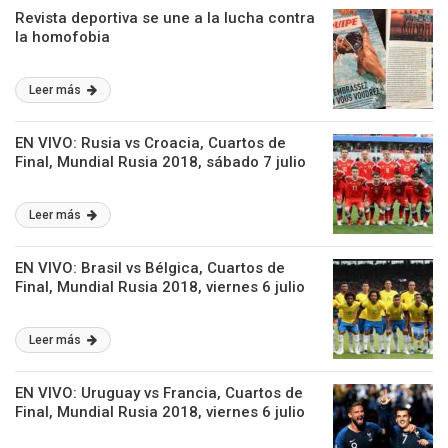
Revista deportiva se une a la lucha contra
la homofobia
Leer más
EN VIVO: Rusia vs Croacia, Cuartos de
Final, Mundial Rusia 2018, sábado 7 julio
Leer más
EN VIVO: Brasil vs Bélgica, Cuartos de
Final, Mundial Rusia 2018, viernes 6 julio
Leer más
EN VIVO: Uruguay vs Francia, Cuartos de
Final, Mundial Rusia 2018, viernes 6 julio