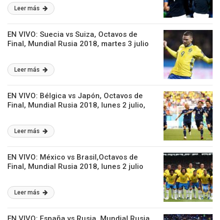
Leer más
EN VIVO: Suecia vs Suiza, Octavos de
Final, Mundial Rusia 2018, martes 3 julio
Leer más
EN VIVO: Bélgica vs Japón, Octavos de
Final, Mundial Rusia 2018, lunes 2 julio,
Leer más
EN VIVO: México vs Brasil,Octavos de
Final, Mundial Rusia 2018, lunes 2 julio
Leer más
EN VIVO: España vs Rusia, Mundial Rusia