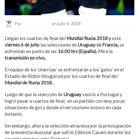
Por
Eduardo Lopez
en julio 4, 2018
Llegan los cuartos de final del
Mundial Rusia 2018 y
este
viernes 6 de julio
las selecciones de
Uruguay vs Francia,
se
enfrentan en punto de las
16
:00 hrs (España).
Mira la
transmisión en vivo.
El equipo de los ‘charrúas’ se enfrentarán a los ‘galos’ en el
Estadio de Nizhni Nóvgorod por los cuartos de final del
Mundial de Rusia 2018 .
Luego de que la selección de
Uruguay
venció a Portugal y
logró pasar a cuartos de final, en un partido con muy pocas
situaciones de gol y donde el nerviosismo estuvo en cada
instante,
Sin embargo, ahora la selección atraviesa por la preocupación
de la molestia muscular que sufrió Edinson Cavani durante los
noventa minutos ante Portugal.