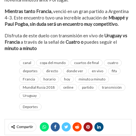
Mientras tanto Francia,
venció en un gran partido a Argentina
4-3. Este encuentro tuvo una increíble actuación de
Mbappé y
Paul Pogba, sin duda será un encuentro muy competitivo.
Disfruta de este duelo con transmisión en vivo de
Uruguay vs
Francia
a través de la señal de
Cuatro o
puedes seguir el
minuto a minuto
aquí.
canal
copa del mundo
cuartos de final
cuatro
deportes
directo
donde ver
en vivo
fifa
Francia
horario
hoy
minuto a minuto
Mundial Rusia 2018
online
partido
transmisión
Uruguay
Deportes
Compartir