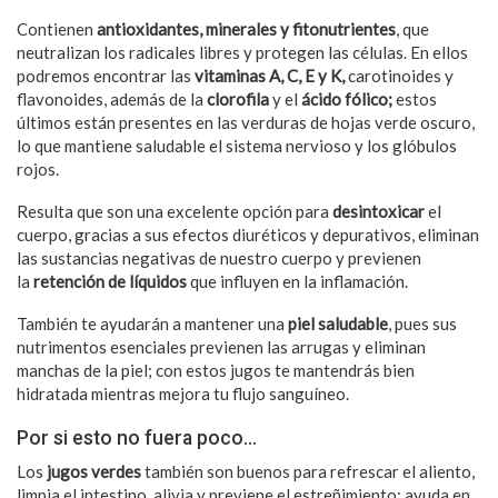
Contienen
antioxidantes, minerales y fitonutrientes
, que
neutralizan los radicales libres y protegen las células. En ellos
podremos encontrar las
vitaminas
A, C, E y K,
carotinoides y
flavonoides, además de la
clorofila
y el
ácido fólico;
estos
últimos están
presentes en las verduras de hojas verde oscuro,
lo que mantiene saludable el sistema nervioso y los glóbulos
rojos.
Resulta que son una excelente opción para
desintoxicar
el
cuerpo, gracias a sus efectos diuréticos y depurativos, eliminan
las sustancias negativas de nuestro cuerpo y previenen
la
retención de líquidos
que influyen en la inflamación.
También te ayudarán a mantener una
piel saludable
, pues sus
nutrimentos esenciales previenen las arrugas y eliminan
manchas de la piel; con estos jugos te mantendrás bien
hidratada mientras mejora tu flujo sanguíneo.
Por si esto no fuera poco…
Los
jugos verdes
también son buenos para refrescar el aliento,
limpia el intestino, alivia y previene el estreñimiento; ayuda en