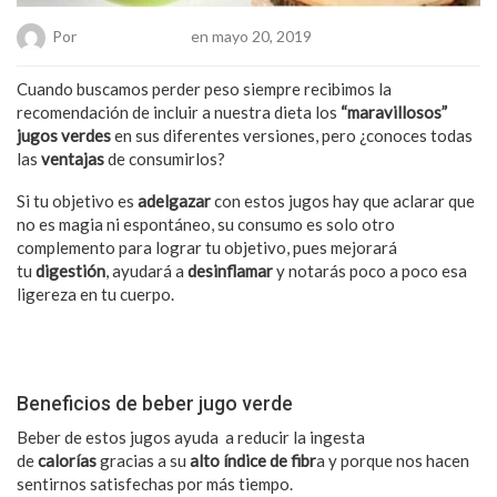
Por
Hanae Pacheco
en mayo 20, 2019
Cuando buscamos perder peso siempre recibimos la
recomendación de incluir a nuestra dieta los
“maravillosos”
jugos verdes
en sus diferentes versiones, pero ¿conoces todas
las
ventajas
de consumirlos?
Si tu objetivo es
adelgazar
con estos jugos hay que aclarar que
no es magia ni espontáneo, su consumo es solo otro
complemento para lograr tu objetivo, pues mejorará
tu
digestión
, ayudará a
desinflamar
y notarás poco a poco esa
ligereza en tu cuerpo.
También puede interesarte: Incluye estos alimentos a tu dieta
para prevenir la anemia
Beneficios de beber jugo verde
Beber de estos jugos ayuda a reducir la ingesta
de
calorías
gracias a su
alto índice de fibr
a y porque nos hacen
sentirnos satisfechas por más tiempo.