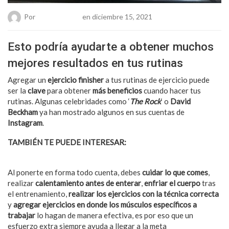
Por
Chueca Team
en diciembre 15, 2021
Esto podría ayudarte a obtener muchos
mejores resultados en tus rutinas
Agregar un
ejercicio finisher
a tus rutinas de ejercicio puede
ser la
clave
para obtener
más beneficios
cuando hacer tus
rutinas. Algunas celebridades como ‘
The Rock
‘ o
David
Beckham
ya han mostrado algunos en sus cuentas de
Instagram
.
TAMBIÉN TE PUEDE INTERESAR:
5 Beneficios de Saltar la
Cuerda como ejercicio Fitness
Al ponerte en forma todo cuenta, debes
cuidar lo que comes
,
realizar
calentamiento antes de enterar
,
enfriar el cuerpo
tras
el entrenamiento,
realizar los ejercicios con la técnica correcta
y
agregar ejercicios en donde los músculos específicos a
trabajar
lo hagan de manera efectiva, es por eso que un
esfuerzo extra siempre ayuda a llegar a la meta