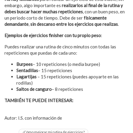
embargo, algo importante es
realizarlos al final de la rutina y
debes buscar hacer muchas repeticiones
, con un buen peso, en
un periodo corto de tiempo. Debe de ser
físicamente
demandante
,
sin descanso entre los ejercicios que realizas
.
Ejemplos de ejercicios finisher con tu propio peso
:
Puedes realizar una rutina de cinco minutos con todas las
repeticiones que puedas de cada uno:
Burpees
– 10 repeticiones (o media burpee)
Sentadillas
– 15 repeticiones
Lagartijas
– 15 repeticiones (puedes apoyarte en las
rodillas)
Saltos de canguro
– 8 repeticiones
TAMBIÉN TE PUEDE INTERESAR:
Ejercicios sencillos para
mejorar tu vida sexual
Autor: I.S. con información de
GQ
¿Cómo mejorar mi rutina de ejercicios?