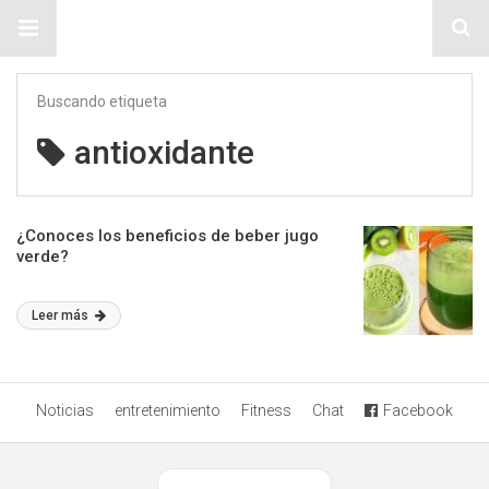
Sitio Chueca LGBT
Buscando etiqueta
antioxidante
¿Conoces los beneficios de beber jugo
verde?
Leer más
Noticias
entretenimiento
Fitness
Chat
Facebook
Ver versión desktop