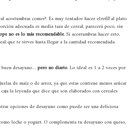
eal acostumbras comer?. Es muy tentador hacer el
refill
al plato
orción adecuada es media taza de cereal, parecerá poco, sin
 tope no es lo más recomendable
. Si acostumbras hacer esto,
al que te sirves hasta llegar a la cantidad recomendada.
 un buen desayuno…
pero no diario
. Lo ideal es 1 a 2 veces por
juelas de maíz o de arroz, ya que estas contiene menos azúcar
a caja la leyenda que dice que son elaborados con cereales
 otras opciones de desayuno como puede ser una deliciosa
 como leche o yogurt. O complementa tu desayuno con queso,