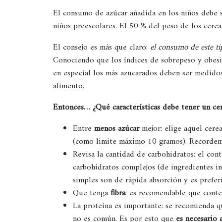
El consumo de azúcar añadida en los niños debe 
niños preescolares. El 50 % del peso de los cere
El consejo es más que claro:
el consumo de este ti
Conociendo que los índices de sobrepeso y obesid
en especial los más azucarados deben ser medidos 
alimento.
Entonces… ¿
Qu
é
características debe tener un c
Entre
menos azú
car
mejor: elige aquel cere
(como limite máximo 10 gramos). Recordem
Revisa la cantidad de carbohidratos: el co
carbohidratos complejos (de ingredientes in
simples son de rápida absorción y es preferi
Que tenga
fibra
: es recomendable que conte
La proteína es importante: se recomienda q
no es común. Es por esto que
es necesario 