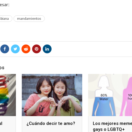
resar:
Sé un gay feliz con estos cinco consejos de vida
sbiana
mandamientos
os
ul
¿Cuándo decir te amo?
Los mejores mem
gays o LGBTQ+