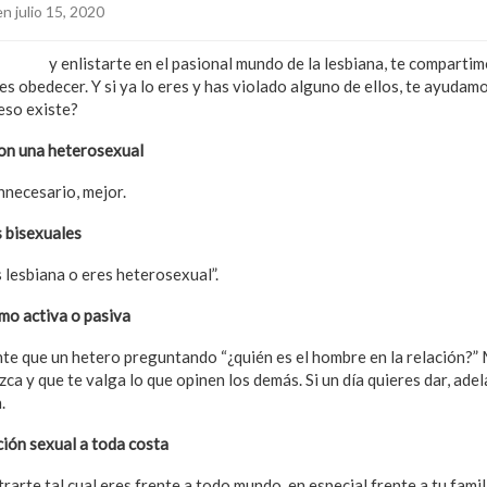
n julio 15, 2020
 clóset
y enlistarte en el pasional mundo de la lesbiana, te compartim
 obedecer. Y si ya lo eres y has violado alguno de ellos, te ayudam
eso existe?
con una heterosexual
nnecesario, mejor.
s bisexuales
 lesbiana o eres heterosexual”.
mo activa o pasiva
e que un hetero preguntando “¿quién es el hombre en la relación?” 
ca y que te valga lo que opinen los demás. Si un día quieres dar, adela
.
ción sexual a toda costa
arte tal cual eres frente a todo mundo, en especial frente a tu famil