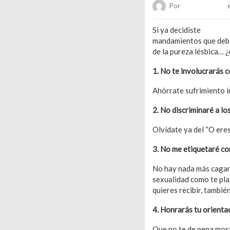
Por
Chueca Team
e
Si ya decidiste
salir del
mandamientos que debes
de la pureza lésbica… ¿
1. No te involucrarás 
Ahórrate sufrimiento i
2. No discriminaré a lo
Olvídate ya del “O eres
3. No me etiquetaré co
No hay nada más cagant
sexualidad como te plaz
quieres recibir, también
4. Honrarás tu orienta
Que no te de pena mostr