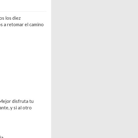
os los diez
os a retomar el camino
Mejor disfruta tu
nte, y si al otro
ia.