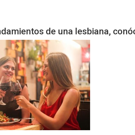
Sitio Chueca LGBT
damientos de una lesbiana, conó