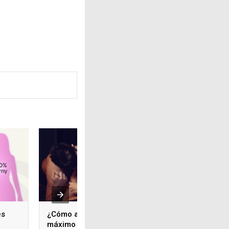
es
¿Cómo aprovechar al
14 de febrero de 
máximo los juguetes
pasión y deseo