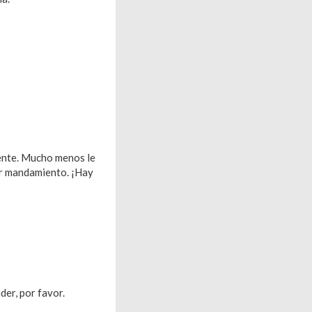
mente. Mucho menos le
mer mandamiento. ¡Hay
der, por favor.