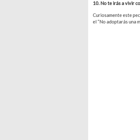
10. No te irás a vivir c
Curiosamente este peca
el “No adoptarás una 