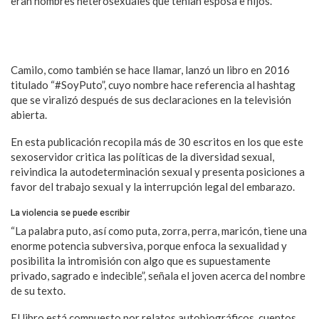
eran hombres heterosexuales que tenían esposa e hijos.
Sexoservidores revelan en Reddit las peticiones más raras que
reciben de sus clientes
Camilo, como también se hace llamar, lanzó un libro en 2016
titulado “#SoyPuto”, cuyo nombre hace referencia al hashtag
que se viralizó después de sus declaraciones en la televisión
abierta.
En esta publicación recopila más de 30 escritos en los que este
sexoservidor critica las políticas de la diversidad sexual,
reivindica la autodeterminación sexual y presenta posiciones a
favor del trabajo sexual y la interrupción legal del embarazo.
La violencia se puede escribir
“La palabra puto, así como puta, zorra, perra, maricón, tiene una
enorme potencia subversiva, porque enfoca la sexualidad y
posibilita la intromisión con algo que es supuestamente
privado, sagrado e indecible”, señala el joven acerca del nombre
de su texto.
El libro está compuesto por relatos autobiográficos, cuentos