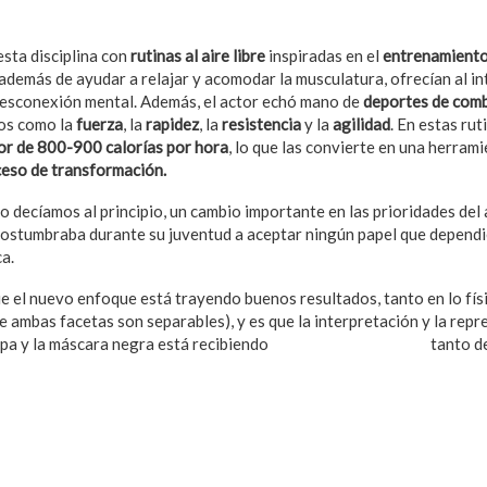
sta disciplina con
rutinas al aire libre
inspiradas en el
entrenamiento
 además de ayudar a relajar y acomodar la musculatura, ofrecían al i
desconexión mental. Además, el actor echó mano de
deportes de com
tos como la
fuerza
, la
rapidez
, la
resistencia
y la
agilidad
. En estas ru
or de 800-900 calorías por hora
, lo que las convierte en una herram
ceso de transformación.
 decíamos al principio, un cambio importante en las prioridades del 
acostumbraba durante su juventud a aceptar ningún papel que depend
a.
el nuevo enfoque está trayendo buenos resultados, tanto en lo fís
ue ambas facetas son separables), y es que la interpretación y la rep
apa y la máscara negra está recibiendo
críticas muy positivas
tanto de