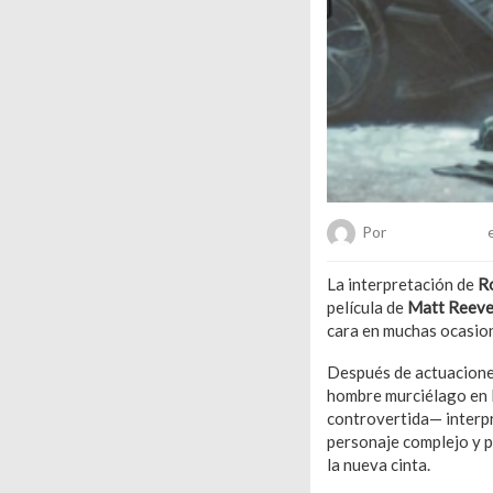
Por
Chueca Team
e
La interpretación de
R
película de
Matt Reev
cara en muchas ocasion
Después de actuacion
hombre murciélago en 
controvertida— interp
personaje complejo y pr
la nueva cinta.