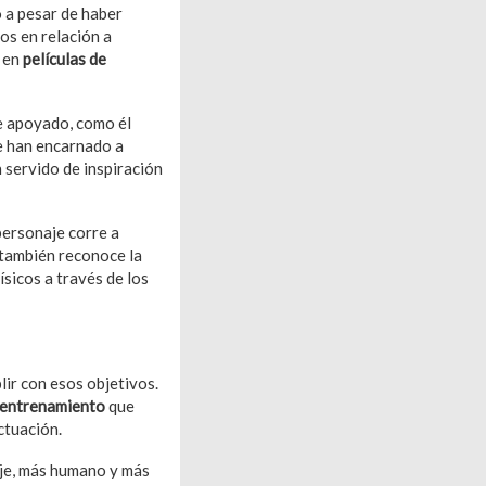
o a pesar de haber
os en relación a
e en
películas de
e apoyado, como él
e han encarnado a
n servido de inspiración
personaje corre a
 también reconoce la
ísicos a través de los
lir con esos objetivos.
 entrenamiento
que
ctuación.
aje, más humano y más