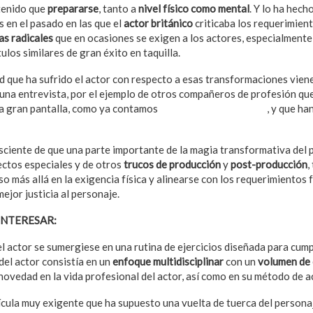
 tenido que
prepararse
, tanto a
nivel físico como mental
. Y lo ha hech
 en el pasado en las que el
actor británico
criticaba los requerimient
as radicales
que en ocasiones se exigen a los actores, especialment
tulos similares de gran éxito en taquilla.
d que ha sufrido el actor con respecto a esas transformaciones vien
na entrevista, por el ejemplo de otros compañeros de profesión qu
la gran pantalla, como ya contamos
en el caso de
Superman
, y que ha
sciente de que una parte importante de la magia transformativa del 
ectos especiales y de otros
trucos de producción
y
post-producción
,
so más allá en la exigencia física y alinearse con los requerimientos f
ejor justicia al personaje.
INTERESAR:
Ley anti-LGBT podría provocar crisis en Hollywood
l actor se sumergiese en una rutina de ejercicios diseñada para cump
del actor consistía en un
enfoque multidisciplinar
con un
volumen de
novedad en la vida profesional del actor, así como en su método de a
ícula muy exigente que ha supuesto una vuelta de tuerca del person