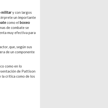
 militar
y con largos
ntérprete un importante
bate
como el
boxeo
tinas de combate se
ienta muy efectiva para
actor, que, según sus
iera de un componente
ico como en lo
resentación de Pattison
 la crítica como de los