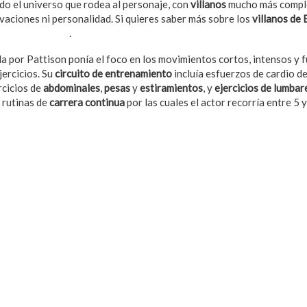
do el universo que rodea al personaje, con
villanos
mucho más comple
ivaciones ni personalidad. Si quieres saber más sobre los
villanos de
a de ExpressVPN
.
da por Pattison ponía el foco en los movimientos cortos, intensos y f
jercicios. Su
circuito de entrenamiento
incluía esfuerzos de cardio d
rcicios de
abdominales
,
pesas
y
estiramientos
, y
ejercicios de lumba
 rutinas de
carrera continua
por las cuales el actor recorría entre 5 y