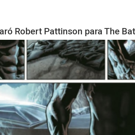
Sitio Chueca LGBT
paró Robert Pattinson para The B