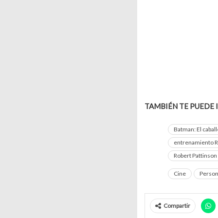
TAMBIÉN TE PUEDE 
Batman: El caball
entrenamiento R
Robert Pattinso
Cine
Person
Compartir