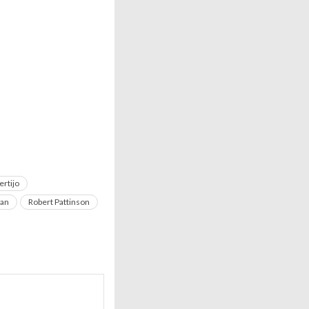
ertijo
man
Robert Pattinson