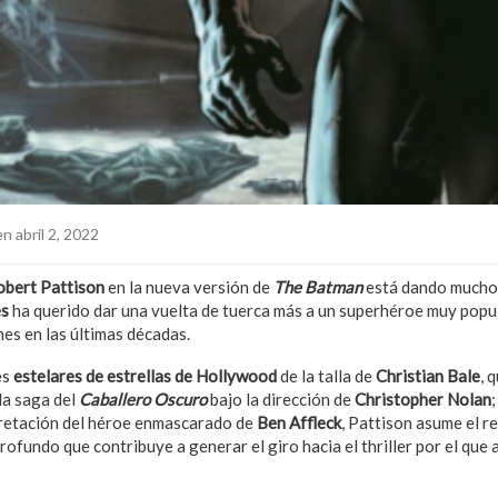
n abril 2, 2022
obert Pattison
en la nueva versión de
The Batman
está dando mucho 
es
ha querido dar una vuelta de tuerca más a un superhéroe muy popu
es en las últimas décadas.
es
estelares de estrellas de Hollywood
de la talla de
Christian Bale
, 
la saga del
Caballero Oscuro
bajo la dirección de
Christopher Nolan
retación del héroe enmascarado de
Ben Affleck
, Pattison asume el re
ofundo que contribuye a generar el giro hacia el thriller por el que 