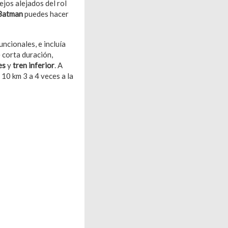
jos alejados del rol
 Batman
puedes hacer
uncionales, e incluía
e corta duración,
res
y
tren inferior
. A
 10 km 3 a 4 veces a la