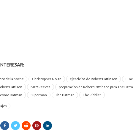
INTERESAR:
Disney reinstauró beso LGBT en Lightyear
ero de la noche
Christopher Nolan
ejercicios de Robert Pattinson
El ac
obert Pattison
Matt Reeves
preparación de Robert Pattinson para The Bat
n como Batman
Superman
The Batman
The Riddler
ajes