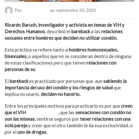
Por
Chueca Team
en septiembre 30, 2020
Ricardo Baruch, investigador y activista en temas de VIH y
Derechos Humanos
, describió el
bareback
a las
relaciones
sexuales entre hombres que deciden no utilizar condón.
Esta práctica se refiere tanto a
hombres homosexuales,
bisexuales,
o aquellos que no se consideran dentro de ninguna
de estas clasificaciones pero que tienen
relaciones con
personas de su
mismo sexo.
El
bareback
es practicado por personas que, aun
sabiendo la
importancia del uso del condón y los riesgos de salud
que
implica no usarlo,
deciden no hacerlo.
Entre los principales motivos para practicarlo es por que
creen
que el VIH
no es tan grave
,
que las
sensaciones con condón no
son las mismas
, sentirse seguros por
tener relaciones con una
sola pareja
y creer que el otro también le da esa exclusividad, o
por el
uso de drogas.