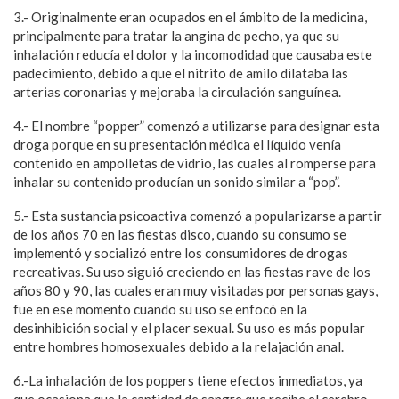
3.- Originalmente eran ocupados en el ámbito de la medicina,
principalmente para tratar la angina de pecho, ya que su
inhalación reducía el dolor y la incomodidad que causaba este
padecimiento, debido a que el nitrito de amilo dilataba las
arterias coronarias y mejoraba la circulación sanguínea.
4.- El nombre “popper” comenzó a utilizarse para designar esta
droga porque en su presentación médica el líquido venía
contenido en ampolletas de vidrio, las cuales al romperse para
inhalar su contenido producían un sonido similar a “pop”.
5.- Esta sustancia psicoactiva comenzó a popularizarse a partir
de los años 70 en las fiestas disco, cuando su consumo se
implementó y socializó entre los consumidores de drogas
recreativas. Su uso siguió creciendo en las fiestas rave de los
años 80 y 90, las cuales eran muy visitadas por personas gays,
fue en ese momento cuando su uso se enfocó en la
desinhibición social y el placer sexual. Su uso es más popular
entre hombres homosexuales debido a la relajación anal.
6.-La inhalación de los poppers tiene efectos inmediatos, ya
que ocasiona que la cantidad de sangre que recibe el cerebro