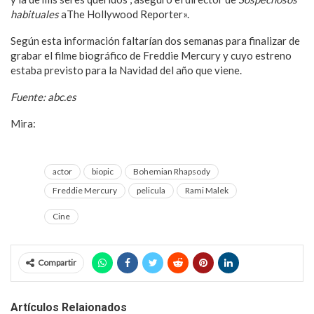
habituales
aThe Hollywood Reporter».
Según esta información faltarían dos semanas para finalizar de
grabar el filme biográfico de Freddie Mercury y cuyo estreno
estaba previsto para la Navidad del año que viene.
Fuente:
abc.es
Mira:
Guitarrista de Queen revela los últimos y dolorosos días
de Freddie Mercury
actor
biopic
Bohemian Rhapsody
Freddie Mercury
pelicula
Rami Malek
Cine
Compartir
Artículos Relaionados