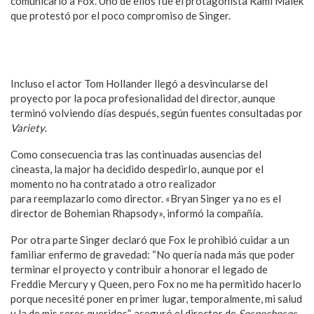
comunicarlo a Fox. Uno de ellos fue el protagonista Rami Malek
que protestó por el poco compromiso de Singer.
Así luce el actor Rami Malek como Freddie Mercury en nueva
biopic
Incluso el actor Tom Hollander llegó a desvincularse del
proyecto por la poca profesionalidad del director, aunque
terminó volviendo días después, según fuentes consultadas por
Variety
.
Como consecuencia tras las continuadas ausencias del
cineasta, la major ha decidido despedirlo, aunque por el
momento no ha contratado a otro realizador
para reemplazarlo como director. «Bryan Singer ya no es el
director de Bohemian Rhapsody», informó la compañía.
Por otra parte Singer declaró que Fox le prohibió cuidar a un
familiar enfermo de gravedad: “No quería nada más que poder
terminar el proyecto y contribuir a honorar el legado de
Freddie Mercury y Queen, pero Fox no me ha permitido hacerlo
porque necesité poner en primer lugar, temporalmente, mi salud
y la de mis seres queridos”, aseguró el director de
Sospechosos