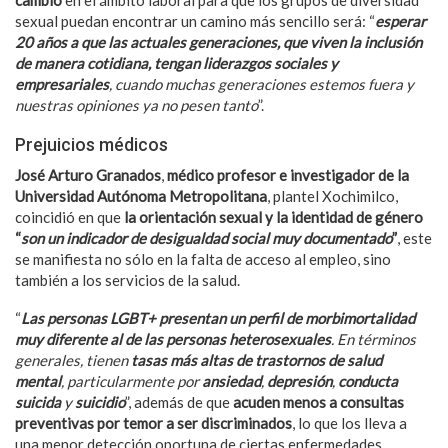
sexual puedan encontrar un camino más sencillo será: “
esperar
20 años a que las actuales generaciones, que viven la inclusión
de manera cotidiana, tengan liderazgos sociales y
empresariales
, cuando muchas generaciones estemos fuera y
nuestras opiniones ya no pesen tanto
”.
Prejuicios médicos
José Arturo Granados
,
médico profesor e investigador de la
Universidad Autónoma Metropolitana
, plantel Xochimilco,
coincidió en que
la orientación sexual y la identidad de género
“
son un indicador de desigualdad social muy documentado
”
, este
se manifiesta no sólo en la falta de acceso al empleo, sino
también a los servicios de la salud.
“
Las personas LGBT+ presentan un perfil de morbimortalidad
muy diferente al de las personas heterosexuales
. En términos
generales, tienen
tasas más altas de trastornos de salud
mental
, particularmente por
ansiedad
,
depresión
,
conducta
suicida
y
suicidio
”, además de que
acuden menos a consultas
preventivas por temor a ser discriminados
, lo que los lleva a
una menor detección oportuna de ciertas enfermedades