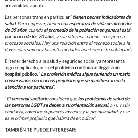
prevenibles, apuntó.
Las personas trans en particular “
tienen peores indicadores de
salud
. Para empezar, tienen una
esperanza de vida de alrededor
de 35 años
, cuando
el promedio de la población en general está
por arriba de los 70 años
, y esa diferencia tiene su origen en
procesos sociales. Hay una relación entre el rechazo social a la
diversidad sexual y las enfermedades que tiene esta población
”.
El tener derecho a la salud y seguridad social ya representa
algo complicado, pero
el problema continúa al llegar a un
hospital público
. “
La profesión médica sigue teniendo un matiz
conservador, con muchos prejuicios que se manifiestan en la
atención a los pacientes
“.
“
El
personal sanitario
considera que
los problemas de salud de
las personas LGBT se deben a su orientación sexual
, a su ‘mala
conducta’, como los supuestos excesos y la promiscuidad, y ese
es el primer prejuicio que habría de erradicar
”.
TAMBIÉN TE PUEDE INTERESAR
:
Pierde su trabajo después
de llamar maricones a usuarios de Twitter en Navidad