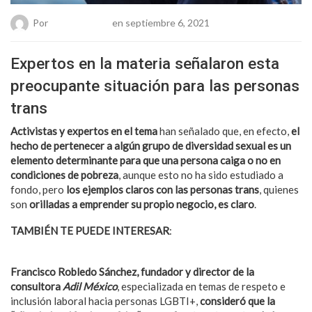
Por
Chueca Team
en septiembre 6, 2021
Expertos en la materia señalaron esta
preocupante situación para las personas
trans
Activistas y expertos en el tema
han señalado que, en efecto,
el
hecho de pertenecer a algún grupo de diversidad sexual es un
elemento determinante para que una persona caiga o no en
condiciones de pobreza
, aunque esto no ha sido estudiado a
fondo, pero
los ejemplos claros con las personas trans
, quienes
son
orilladas a emprender su propio negocio, es claro
.
TAMBIÉN TE PUEDE INTERESAR
:
Enfermera deja su trabajo
por falta de protección frente al coronavirus (Video)
Francisco Robledo Sánchez, fundador y director de la
consultora
Adil México
, especializada en temas de respeto e
inclusión laboral hacia personas LGBTI+,
consideró que la