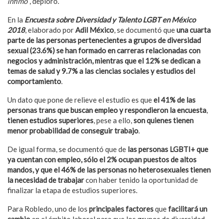
ínfimo
“, deploró.
En la
Encuesta sobre Diversidad y Talento LGBT en México
2018
, elaborado por
Adil México
, se documentó que
una cuarta
parte de las personas pertenecientes a grupos de diversidad
sexual (23.6%) se han formado en carreras relacionadas con
negocios y administración, mientras que el 12% se dedican a
temas de salud y 9.7% a las ciencias sociales y estudios del
comportamiento
.
Un dato que pone de relieve el estudio es que
el 41% de las
personas trans que buscan empleo y respondieron la encuesta
,
tienen estudios superiores
, pese a ello,
son quienes tienen
menor probabilidad de conseguir trabajo
.
De igual forma, se documentó que de
las personas LGBTI+ que
ya cuentan con empleo, sólo el 2% ocupan puestos de altos
mandos, y que el 46% de las personas no heterosexuales tienen
la necesidad de trabajar
con haber tenido la oportunidad de
finalizar la etapa de estudios superiores.
Para Robledo, uno de los
principales factores
que
facilitará un
cambio
en el ámbito laboral para que los grupos de diversidad