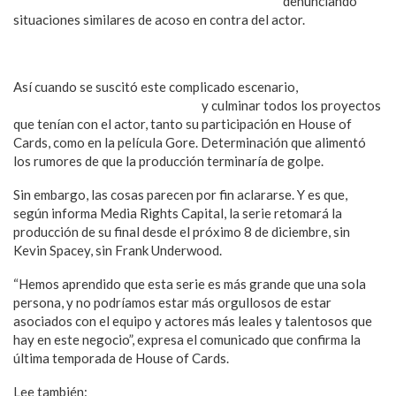
producción se sumaran al actor Anthonny Rap
denunciando
situaciones similares de acoso en contra del actor.
Kevin Spacey salió del clóset tras acusación de acoso sexual
Así cuando se suscitó este complicado escenario,
Netflix tomó
la decisión de despedir a Spacey
y culminar todos los proyectos
que tenían con el actor, tanto su participación en House of
Cards, como en la película Gore. Determinación que alimentó
los rumores de que la producción terminaría de golpe.
Sin embargo, las cosas parecen por fin aclararse. Y es que,
según informa Media Rights Capital, la serie retomará la
producción de su final desde el próximo 8 de diciembre, sin
Kevin Spacey, sin Frank Underwood.
“Hemos aprendido que esta serie es más grande que una sola
persona, y no podríamos estar más orgullosos de estar
asociados con el equipo y actores más leales y talentosos que
hay en este negocio”, expresa el comunicado que confirma la
última temporada de House of Cards.
Lee también:
Kevin Spacey acosó sexualmente a hijo de famoso