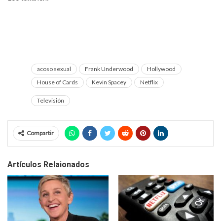
actor con el que trabajaba
acoso sexual
Frank Underwood
Hollywood
House of Cards
Kevin Spacey
Netflix
Televisión
Compartir
Artículos Relaionados