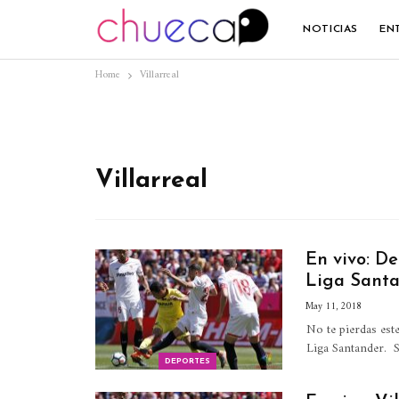
NOTICIAS
EN
Home
Villarreal
Villarreal
En vivo: De
Liga Santa
May 11, 2018
No te pierdas este
Liga Santander. S
DEPORTES